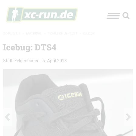
XC-RUN.DE
»
MATERIAL
»
TRAILSCHUH-TEST
»
BILDER
Icebug: DTS4
Steffi Felgenhauer
-
5. April 2018