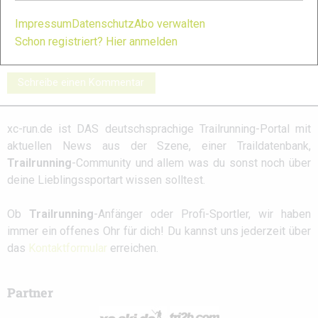
Salomon S/Lab
INOV8 X-Talon G
Salming Elements
Impressum
Datenschutz
Abo verwalten
Ultra 3: Galerie
235: Galerie
2: Galerie
Schon registriert? Hier anmelden
Schreibe einen Kommentar
xc-run.de ist DAS deutschsprachige Trailrunning-Portal mit
aktuellen News aus der Szene, einer Traildatenbank,
Trailrunning
-Community und allem was du sonst noch über
deine Lieblingssportart wissen solltest.
Ob
Trailrunning
-Anfänger oder Profi-Sportler, wir haben
immer ein offenes Ohr für dich! Du kannst uns jederzeit über
das
Kontaktformular
erreichen.
Partner