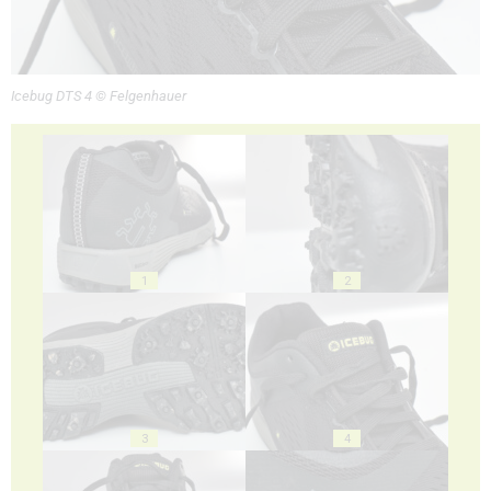
Icebug DTS 4 © Felgenhauer
1
2
3
4