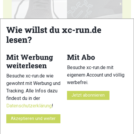
Wie willst du xc-run.de
5
6
lesen?
Mit Werbung
Mit Abo
weiterlesen
Besuche xc-run.de mit
7
8
eigenem Account und völlig
Besuche xc-run.de wie
werbefrei.
gewohnt mit Werbung und
© Bilder 1 - 8: Felgenhauer;
Tracking. Alle Infos dazu
VERWANDTE ARTIKEL
Zurück
Weiter
Jetzt abonnieren
findest du in der
Datenschutzerklärung
!
Akzeptieren und weiter