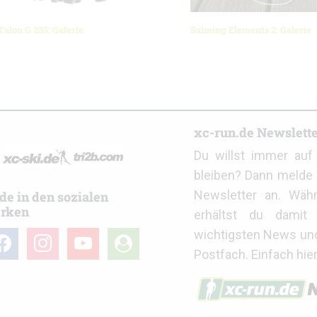
alon G 235: Galerie
Salming Elements 2: Galerie
r
xc-run.de Newslett
Du willst immer au
bleiben? Dann melde 
Newsletter an. Wäh
de in den sozialen
rken
erhältst du damit 
wichtigsten News un
cebook
instagram
youtube
user-
Postfach. Einfach hie
circle