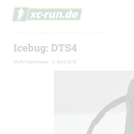
XC-RUN.DE
»
MATERIAL
»
TRAILSCHUH-TEST
»
BILDER
Icebug: DTS4
Steffi Felgenhauer
-
5. April 2018