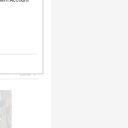
5
urück
Weiter