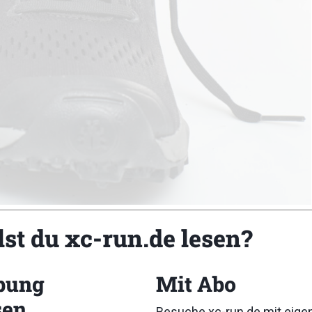
lst du xc-run.de lesen?
bung
Mit Abo
sen
Besuche xc-run.de mit eig