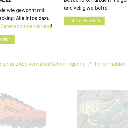
und völlig werbefrei.
de wie gewohnt mit
3
4
cking. Alle Infos dazu
Jetzt abonnieren
r
Datenschutzerklärung
!
weiter
7
8
enschutz
Abo verwalten
Schon registriert? Hier anmelden
Z