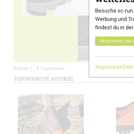
Besuche xc-run.
1
2
Werbung und Tra
findest du in de
Akzeptieren und 
6
Impressum
Dat
© Bilder 1 - 8: Felgenhauer;
VERWANDTE ARTIKEL