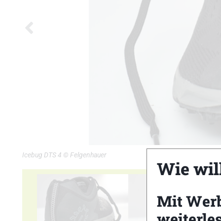
Icebug DTS 4 © Felgenhauer
Wie wil
Mit Wer
weiterle