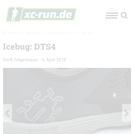
XC-RUN.DE
»
MATERIAL
»
TRAILSCHUH-TEST
»
BILDER
Icebug: DTS4
Steffi Felgenhauer
-
5. April 2018