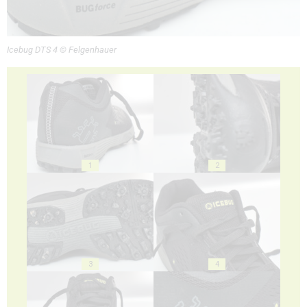
Icebug DTS 4 © Felgenhauer
1
2
3
4