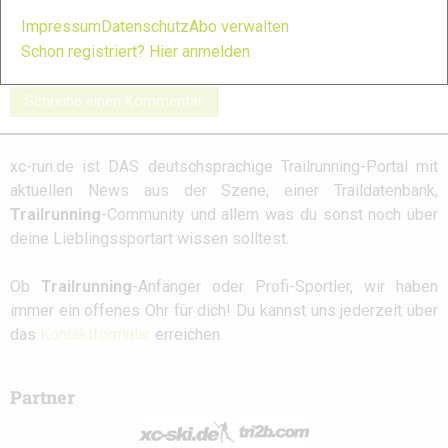
Salomon S/Lab
INOV8 X-Talon G
Salming Elements
Ultra 3: Galerie
235: Galerie
2: Galerie
Impressum
Datenschutz
Abo verwalten
Schon registriert? Hier anmelden
Schreibe einen Kommentar
xc-run.de ist DAS deutschsprachige Trailrunning-Portal mit
aktuellen News aus der Szene, einer Traildatenbank,
Trailrunning
-Community und allem was du sonst noch über
deine Lieblingssportart wissen solltest.
Ob
Trailrunning
-Anfänger oder Profi-Sportler, wir haben
immer ein offenes Ohr für dich! Du kannst uns jederzeit über
das
Kontaktformular
erreichen.
Partner