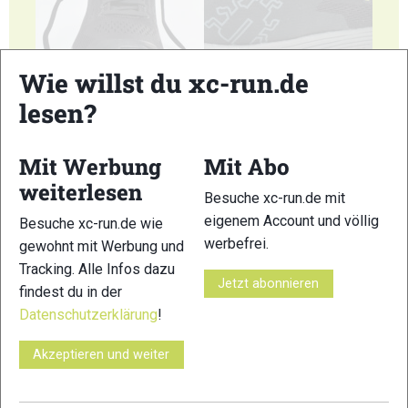
Wie willst du xc-run.de
5
6
lesen?
Mit Werbung
Mit Abo
weiterlesen
Besuche xc-run.de mit
7
8
eigenem Account und völlig
Besuche xc-run.de wie
© Bilder 1 - 8: Felgenhauer;
werbefrei.
gewohnt mit Werbung und
VERWANDTE ARTIKEL
Tracking. Alle Infos dazu
Zurück
Weiter
Jetzt abonnieren
findest du in der
Datenschutzerklärung
!
Akzeptieren und weiter