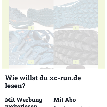
5
6
7
8
Wie willst du xc-run.de
lesen?
9
10
Mit Werbung
Mit Abo
weiterlesen