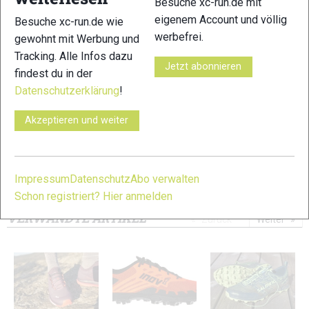
Besuche xc-run.de mit
eigenem Account und völlig
Besuche xc-run.de wie
werbefrei.
gewohnt mit Werbung und
Tracking. Alle Infos dazu
Jetzt abonnieren
11
12
findest du in der
Datenschutzerklärung
!
Akzeptieren und weiter
13
14
Impressum
Datenschutz
Abo verwalten
Schon registriert? Hier anmelden
© Bilder 1 - 14: Felgenhauer;
VERWANDTE ARTIKEL
Zurück
Weiter