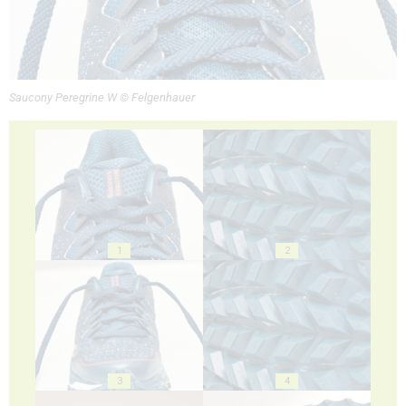
Saucony Peregrine W © Felgenhauer
1
2
3
4