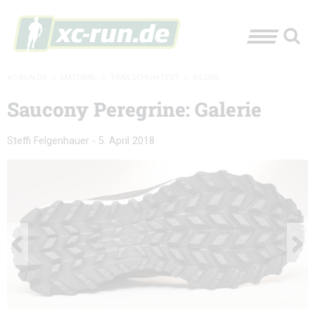
XC-RUN.DE
»
MATERIAL
»
TRAILSCHUH-TEST
»
BILDER
Saucony Peregrine: Galerie
Steffi Felgenhauer
-
5. April 2018