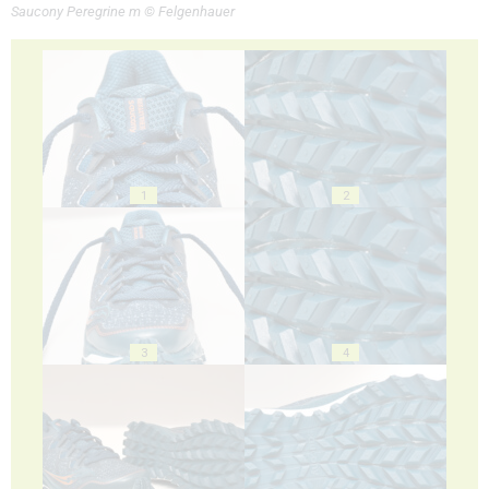
Saucony Peregrine m © Felgenhauer
1
2
3
4