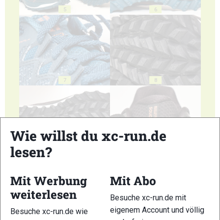
5
6
7
8
Wie willst du xc-run.de
lesen?
9
10
Mit Werbung
Mit Abo
weiterlesen
Besuche xc-run.de mit
eigenem Account und völlig
Besuche xc-run.de wie