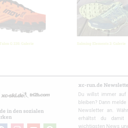
alon G 235: Galerie
Salming Elements 2: Galerie
r
xc-run.de Newslett
Du willst immer au
bleiben? Dann melde 
Newsletter an. Wäh
de in den sozialen
rken
erhältst du damit 
wichtigsten News un
cebook
instagram
youtube
user-