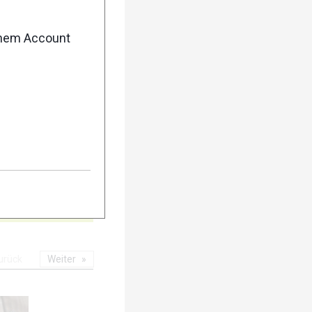
5
enem Account
10
urück
Weiter