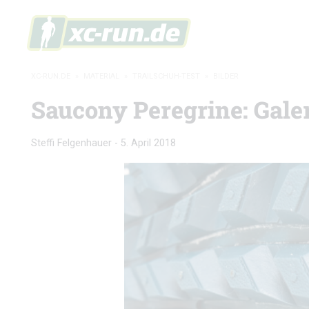
XC-RUN.DE
»
MATERIAL
»
TRAILSCHUH-TEST
»
BILDER
Saucony Peregrine: Gale
Steffi Felgenhauer
-
5. April 2018