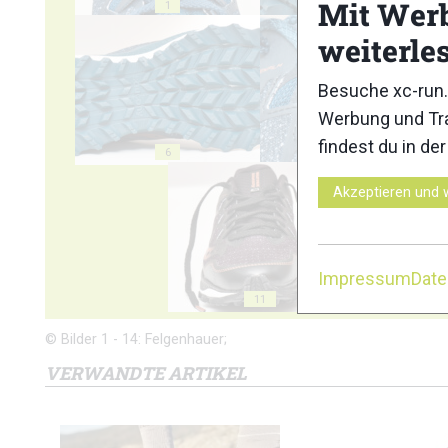
Mit Wer
1
2
weiterle
Besuche xc-run.
Werbung und Tra
findest du in de
6
7
Akzeptieren und 
Impressum
Dat
11
1
© Bilder 1 - 14: Felgenhauer;
VERWANDTE ARTIKEL