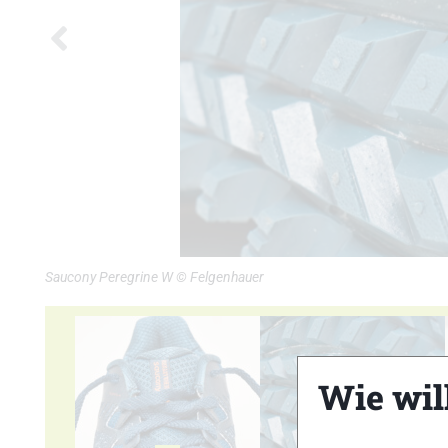
Saucony Peregrine W © Felgenhauer
Wie wil