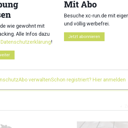
bung
Mit Abo
3
4
sen
Besuche xc-run.de mit eig
und völlig werbefrei.
de wie gewohnt mit
cking. Alle Infos dazu
Jetzt abonnieren
r
Datenschutzerklärung
!
8
9
weiter
enschutz
Abo verwalten
Schon registriert? Hier anmelden
2
13
14
Z