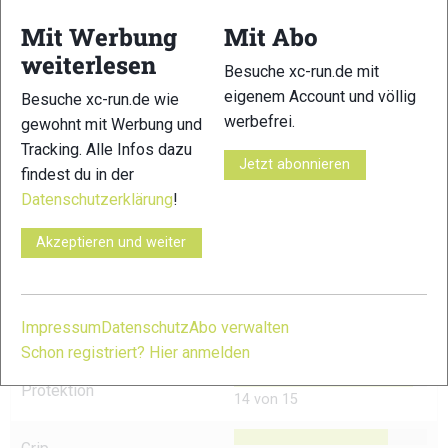
Mit Werbung
Mit Abo
Sprengung:
8 Millimeter
weiterlesen
Besuche xc-run.de mit
Empf. Verkaufspreis:
159,95 €
eigenem Account und völlig
Besuche xc-run.de wie
werbefrei.
gewohnt mit Werbung und
Tracking. Alle Infos dazu
Jetzt abonnieren
findest du in der
Datenschutzerklärung
!
TESTERGEBNIS
Akzeptieren und weiter
Verarbeitung
13 von 15
Impressum
Datenschutz
Abo verwalten
Schnürung
10 von 15
Schon registriert? Hier anmelden
Protektion
14 von 15