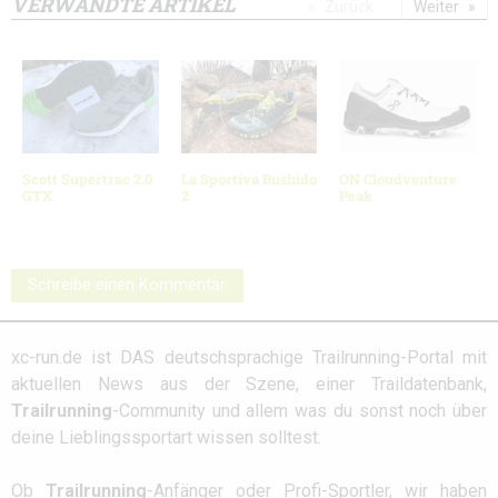
VERWANDTE ARTIKEL
Zurück
Weiter
Scott Supertrac 2.0
La Sportiva Bushido
ON Cloudventure
GTX
2
Peak
Schreibe einen Kommentar
xc-run.de ist DAS deutschsprachige Trailrunning-Portal mit
aktuellen News aus der Szene, einer Traildatenbank,
Trailrunning
-Community und allem was du sonst noch über
deine Lieblingssportart wissen solltest.
Ob
Trailrunning
-Anfänger oder Profi-Sportler, wir haben