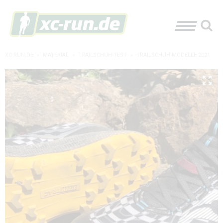
XC-RUN.DE
»
MATERIAL
»
TRAILSCHUH-TEST
»
TRAILSCHUH-MODELLE 2021