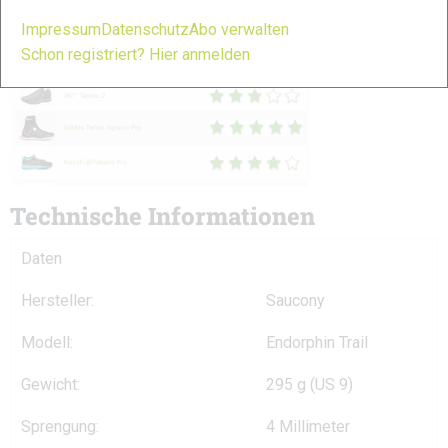
Übersicht der Trailschuh-Modelle
Impressum
Datenschutz
Abo verwalten
2021
Schon registriert? Hier anmelden
Technische Informationen
Daten
Hersteller:
Saucony
Modell:
Endorphin Trail
Gewicht:
295 g (US 9)
Sprengung:
4 Millimeter