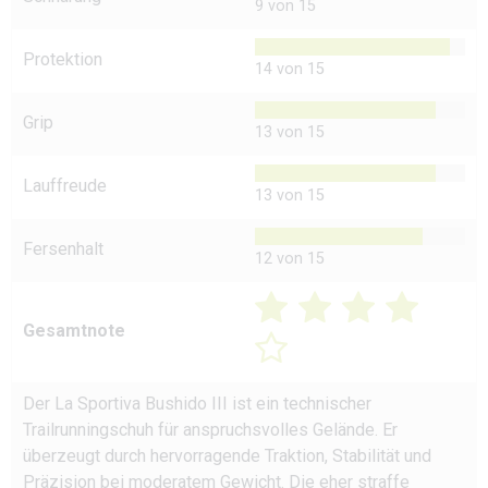
9 von 15
Protektion
14 von 15
Grip
13 von 15
Lauffreude
13 von 15
Fersenhalt
12 von 15
Gesamtnote
Der La Sportiva Bushido III ist ein technischer
Trailrunningschuh für anspruchsvolles Gelände. Er
überzeugt durch hervorragende Traktion, Stabilität und
Präzision bei moderatem Gewicht. Die eher straffe