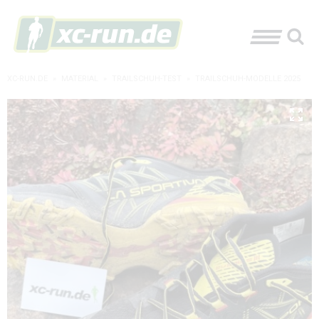
XC-RUN.DE
»
MATERIAL
»
TRAILSCHUH-TEST
»
TRAILSCHUH-MODELLE 2025