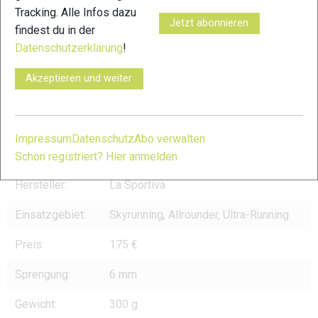
Tracking. Alle Infos dazu
Jetzt abonnieren
findest du in der
Datenschutzerklärung
!
Akzeptieren und weiter
La Sportiva Bushido III © xc-run.de
Impressum
Datenschutz
Abo verwalten
TECHNISCHE DATEN
Schon registriert? Hier anmelden
Hersteller:
La Sportiva
Einsatzgebiet:
Skyrunning, Allrounder, Ultra-Running
Preis:
175 €
Sprengung:
6 mm
Gewicht:
300 g