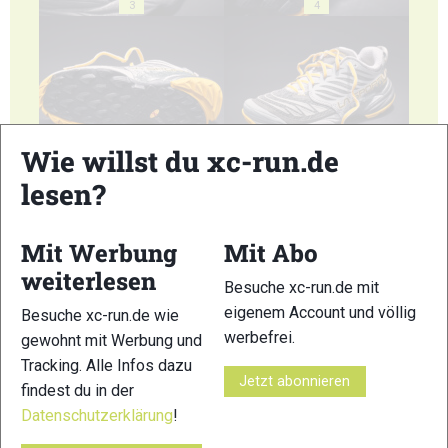
3
4
5
6
Wie willst du xc-run.de
lesen?
Mit Werbung
Mit Abo
weiterlesen
Besuche xc-run.de mit
7
8
eigenem Account und völlig
Besuche xc-run.de wie
werbefrei.
gewohnt mit Werbung und
Tracking. Alle Infos dazu
Jetzt abonnieren
findest du in der
Datenschutzerklärung
!
9
10