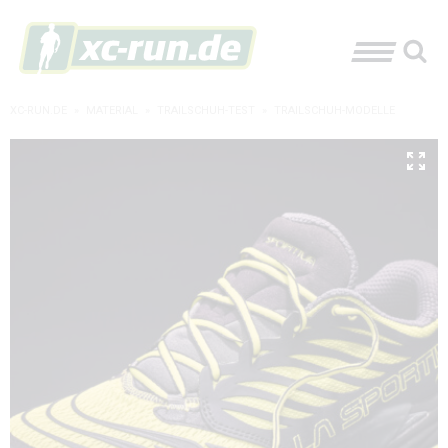
XC-RUN.DE
»
MATERIAL
»
TRAILSCHUH-TEST
»
TRAILSCHUH-MODELLE