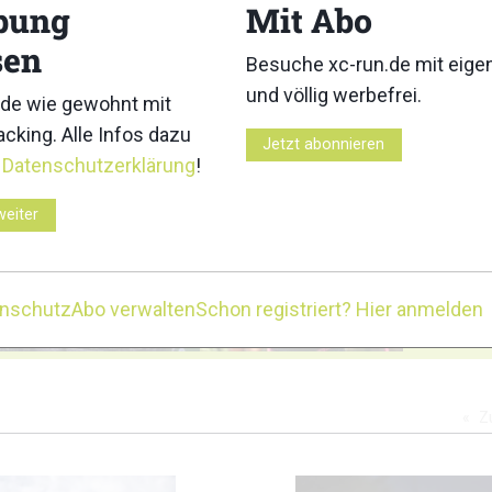
bung
Mit Abo
3
4
sen
Besuche xc-run.de mit eig
und völlig werbefrei.
de wie gewohnt mit
cking. Alle Infos dazu
Jetzt abonnieren
r
Datenschutzerklärung
!
8
9
weiter
enschutz
Abo verwalten
Schon registriert? Hier anmelden
12
13
Z