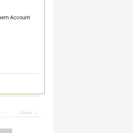
5
enem Account
10
urück
Weiter