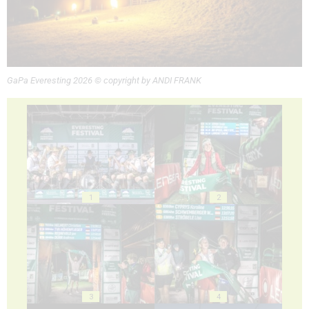
GaPa Everesting 2026 © copyright by ANDI FRANK
1
2
3
4