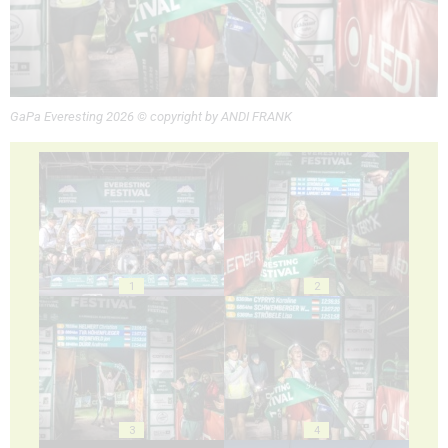
GaPa Everesting 2026 © copyright by ANDI FRANK
1
2
3
4