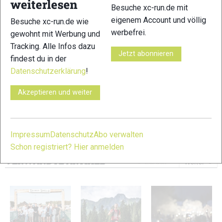
weiterlesen
Besuche xc-run.de mit
eigenem Account und völlig
Besuche xc-run.de wie
werbefrei.
gewohnt mit Werbung und
Tracking. Alle Infos dazu
Jetzt abonnieren
11
12
findest du in der
Datenschutzerklärung
!
Akzeptieren und weiter
13
Impressum
Datenschutz
Abo verwalten
© Bilder 1 - 13: copyright by ANDI FRANK;
Schon registriert? Hier anmelden
VERWANDTE ARTIKEL
Zurück
Weiter