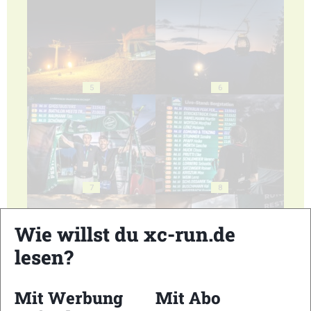
5
6
7
8
Wie willst du xc-run.de
lesen?
9
10
Mit Werbung
Mit Abo