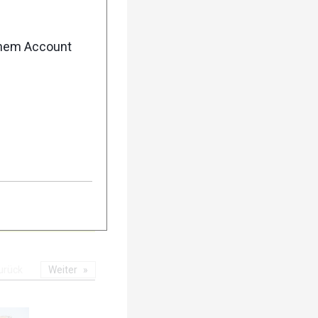
5
enem Account
10
urück
Weiter