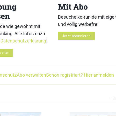
3
4
bung
Mit Abo
sen
Besuche xc-run.de mit eig
und völlig werbefrei.
de wie gewohnt mit
cking. Alle Infos dazu
Jetzt abonnieren
r
Datenschutzerklärung
!
8
9
weiter
enschutz
Abo verwalten
Schon registriert? Hier anmelden
12
13
Z