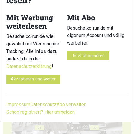
lesen?
Mit Werbung
Mit Abo
weiterlesen
Besuche xc-run.de mit
eigenem Account und völlig
Besuche xc-run.de wie
17
18
werbefrei.
gewohnt mit Werbung und
Tracking. Alle Infos dazu
Jetzt abonnieren
findest du in der
Datenschutzerklärung
!
Akzeptieren und weiter
19
20
Impressum
Datenschutz
Abo verwalten
Schon registriert? Hier anmelden
21
22