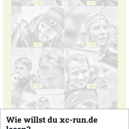
9
10
11
12
13
14
Wie willst du xc-run.de
15
16