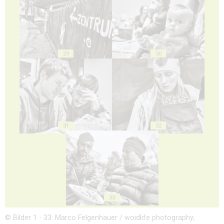
29
30
31
32
33
© Bilder 1 - 33: Marco Felgenhauer / woidlife photography;