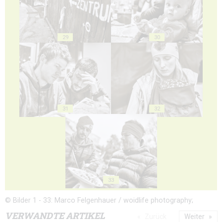
29
30
31
32
33
© Bilder 1 - 33: Marco Felgenhauer / woidlife photography;
VERWANDTE ARTIKEL
Zurück
Weiter