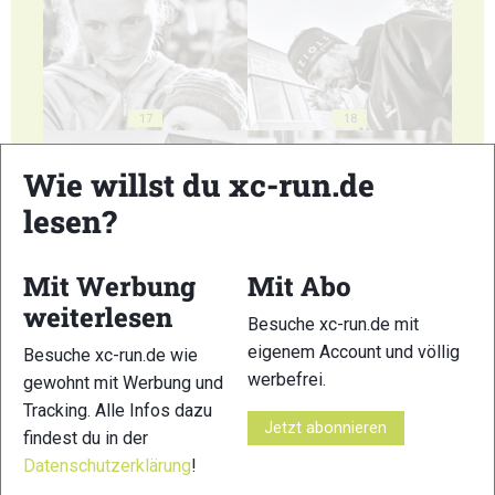
17
18
Wie willst du xc-run.de
lesen?
Mit Werbung
Mit Abo
19
20
weiterlesen
Besuche xc-run.de mit
eigenem Account und völlig
Besuche xc-run.de wie
werbefrei.
gewohnt mit Werbung und
Tracking. Alle Infos dazu
Jetzt abonnieren
findest du in der
21
22
Datenschutzerklärung
!