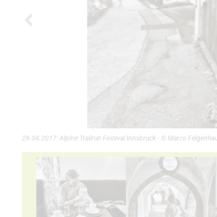
29.04.2017: Alpine Trailrun Festival Innsbruck - © Marco Felgenha