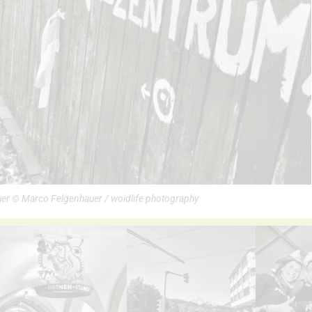
uer © Marco Felgenhauer / woidlife photography