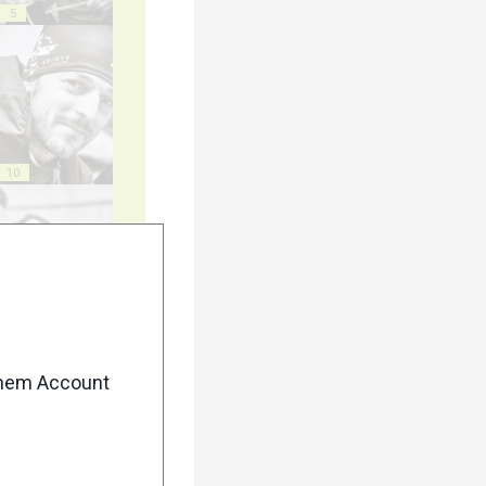
5
10
15
enem Account