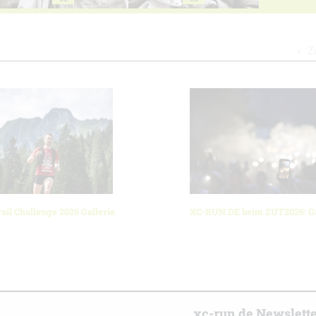
Z
ail Challenge 2026 Gallerie
XC-RUN.DE beim ZUT2026: Ga
r
xc-run.de Newslett