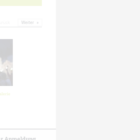
urück
Weiter
lerie
er Anmeldung