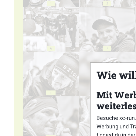
1
2
6
7
Wie wil
Mit Wer
11
12
weiterle
Besuche xc-run.
Werbung und Tra
findest du in de