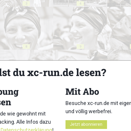
3
4
8
9
lst du xc-run.de lesen?
bung
Mit Abo
13
14
sen
Besuche xc-run.de mit eig
und völlig werbefrei.
de wie gewohnt mit
cking. Alle Infos dazu
Jetzt abonnieren
r
Datenschutzerklärung
!