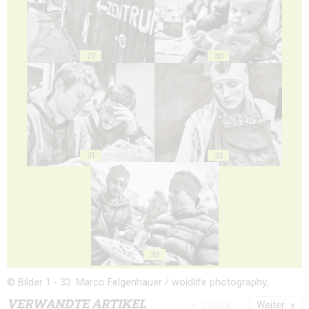
29
30
31
32
33
© Bilder 1 - 33: Marco Felgenhauer / woidlife photography;
VERWANDTE ARTIKEL
Zurück
Weiter