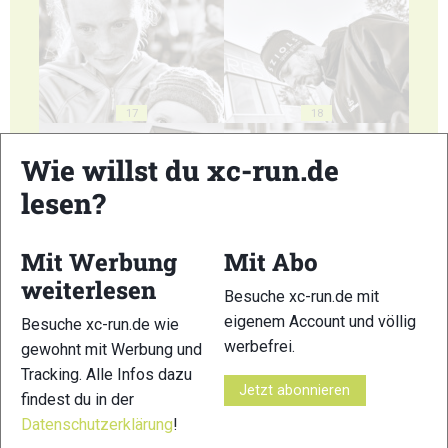
17
18
Wie willst du xc-run.de
lesen?
Mit Werbung
Mit Abo
19
20
weiterlesen
Besuche xc-run.de mit
eigenem Account und völlig
Besuche xc-run.de wie
werbefrei.
gewohnt mit Werbung und
Tracking. Alle Infos dazu
Jetzt abonnieren
findest du in der
21
22
Datenschutzerklärung
!