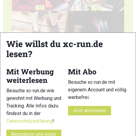
11
12
Wie willst du xc-run.de
lesen?
13
14
Mit Werbung
Mit Abo
weiterlesen
Besuche xc-run.de mit
eigenem Account und völlig
Besuche xc-run.de wie
15
16
werbefrei.
gewohnt mit Werbung und
Tracking. Alle Infos dazu
Jetzt abonnieren
findest du in der
Datenschutzerklärung
!
Akzeptieren und weiter