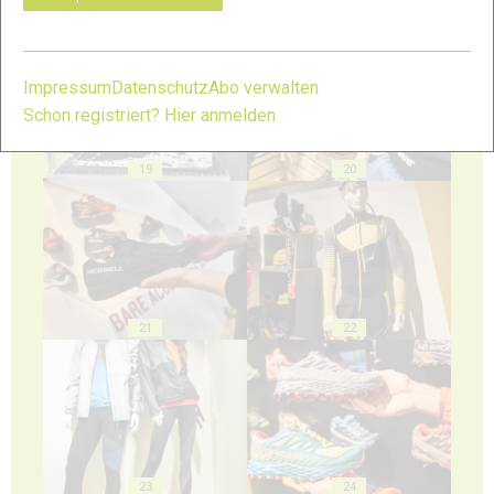
17
18
Impressum
Datenschutz
Abo verwalten
Schon registriert? Hier anmelden
19
20
21
22
23
24