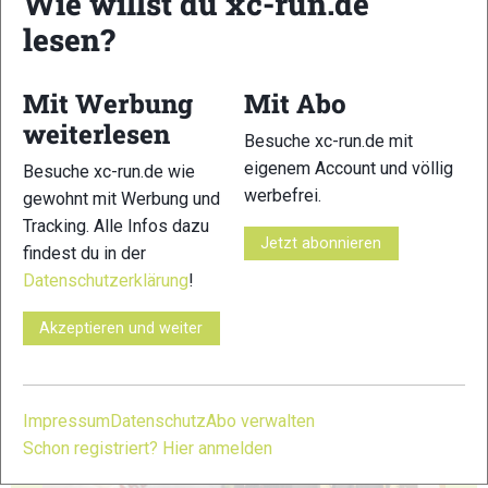
Wie willst du xc-run.de
lesen?
15
16
Mit Werbung
Mit Abo
weiterlesen
Besuche xc-run.de mit
eigenem Account und völlig
Besuche xc-run.de wie
17
18
werbefrei.
gewohnt mit Werbung und
Tracking. Alle Infos dazu
Jetzt abonnieren
findest du in der
Datenschutzerklärung
!
Akzeptieren und weiter
19
20
Impressum
Datenschutz
Abo verwalten
Schon registriert? Hier anmelden