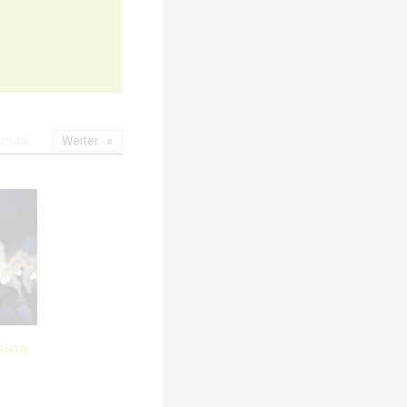
urück
Weiter
lerie