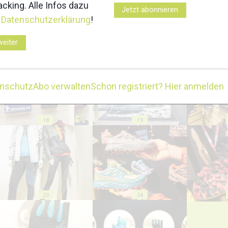
cking. Alle Infos dazu
Jetzt abonnieren
r
Datenschutzerklärung
!
weiter
13
14
enschutz
Abo verwalten
Schon registriert? Hier anmelden
18
19
23
24