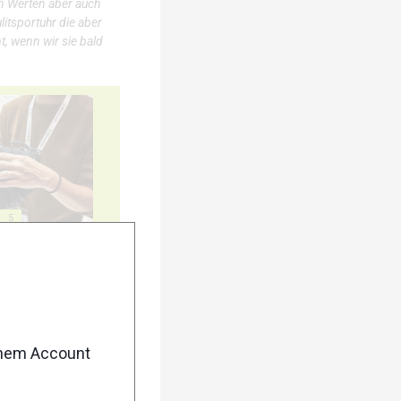
en Werten aber auch
itsportuhr die aber
, wenn wir sie bald
5
10
enem Account