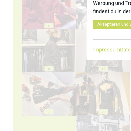
Werbung und Tra
findest du in de
Akzeptieren und 
11
12
Impressum
Dat
16
17
21
22