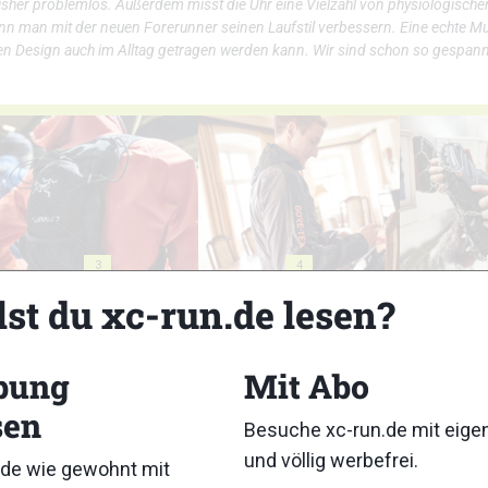
bisher problemlos. Außerdem misst die Uhr eine Vielzahl von physiologisch
nn man mit der neuen Forerunner seinen Laufstil verbessern. Eine echte Mul
n Design auch im Alltag getragen werden kann. Wir sind schon so gespannt
3
4
lst du xc-run.de lesen?
bung
Mit Abo
sen
8
9
Besuche xc-run.de mit eig
und völlig werbefrei.
de wie gewohnt mit