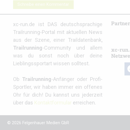
Schreibe einen Kommentar
Partne
xc-run.de ist DAS deutschsprachige
Trailrunning-Portal mit aktuellen News
aus der Szene, einer Traildatenbank,
Trailrunning
-Community und allem
xc-run.
Netzwe
was du sonst noch über deine
Lieblingssportart wissen solltest.
fa
Ob
Trailrunning
-Anfänger oder Profi-
Sportler, wir haben immer ein offenes
Ohr für dich! Du kannst uns jederzeit
über das
Kontaktformular
erreichen.
© 2026 Felgenhauer Medien GbR