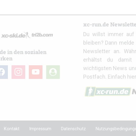
r
xc-run.de Newslett
Du willst immer au
bleiben? Dann melde 
Newsletter an. Wäh
de in den sozialen
rken
erhältst du damit 
wichtigsten News un
cebook
instagram
youtube
user-
Postfach. Einfach hie
circle
Kontakt
Impressum
Datenschutz
Nutzungsbedingung