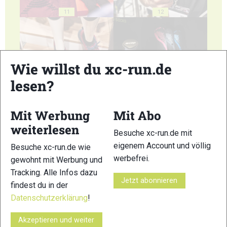
11
12
Wie willst du xc-run.de
lesen?
13
14
Mit Werbung
Mit Abo
weiterlesen
Besuche xc-run.de mit
eigenem Account und völlig
Besuche xc-run.de wie
werbefrei.
15
16
gewohnt mit Werbung und
Tracking. Alle Infos dazu
Jetzt abonnieren
findest du in der
Datenschutzerklärung
!
Akzeptieren und weiter