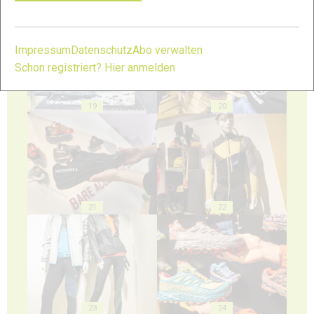
17
18
Impressum
Datenschutz
Abo verwalten
Schon registriert? Hier anmelden
19
20
21
22
23
24