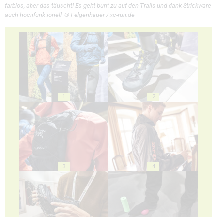
farblos, aber das täuscht! Es geht bunt zu auf den Trails und dank Strickware
auch hochfunktionell. © Felgenhauer / xc-run.de
1
2
3
4