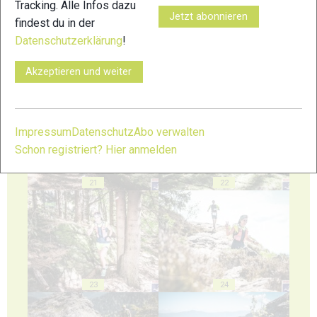
Tracking. Alle Infos dazu
Jetzt abonnieren
findest du in der
Datenschutzerklärung
!
Akzeptieren und weiter
19
20
Impressum
Datenschutz
Abo verwalten
Schon registriert? Hier anmelden
21
22
23
24