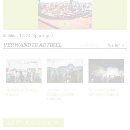
31
© Bilder 12, 24: Sportograf;
VERWANDTE ARTIKEL
Zurück
Weiter
3Kings3Hills 2026:
Walser Trail
XC-RUN.DE beim
Galerie
Challenge 2026
ZUT2026: Galerie
Gallerie
Schreibe einen Kommentar