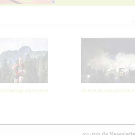
Z
ail Challenge 2026 Gallerie
XC-RUN.DE beim ZUT2026: Ga
r
xc-run.de Newslett