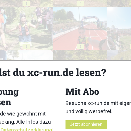
3
4
8
9
lst du xc-run.de lesen?
bung
Mit Abo
13
14
sen
Besuche xc-run.de mit eig
und völlig werbefrei.
de wie gewohnt mit
cking. Alle Infos dazu
Jetzt abonnieren
r
Datenschutzerklärung
!