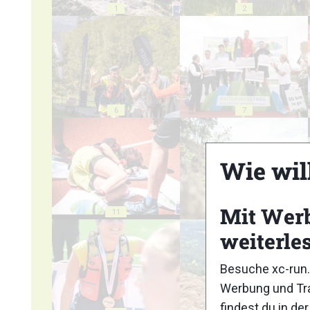
1
2
6
7
Wie wil
Mit Wer
11
12
weiterle
Besuche xc-run.
Werbung und Tra
findest du in de