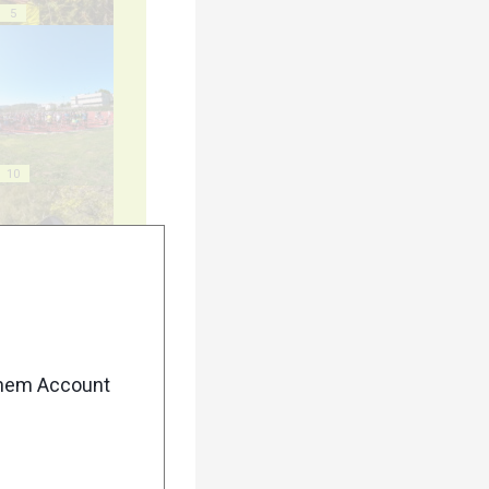
5
10
15
enem Account