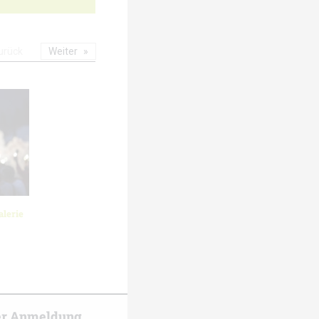
urück
Weiter
lerie
er Anmeldung