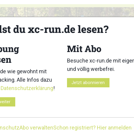
lst du xc-run.de lesen?
bung
Mit Abo
3
4
sen
Besuche xc-run.de mit eig
und völlig werbefrei.
de wie gewohnt mit
cking. Alle Infos dazu
Jetzt abonnieren
r
Datenschutzerklärung
!
8
9
weiter
enschutz
Abo verwalten
Schon registriert? Hier anmelden