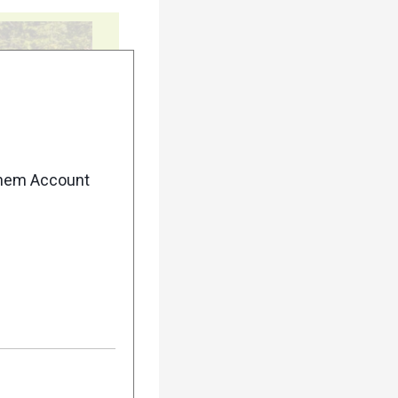
5
enem Account
10