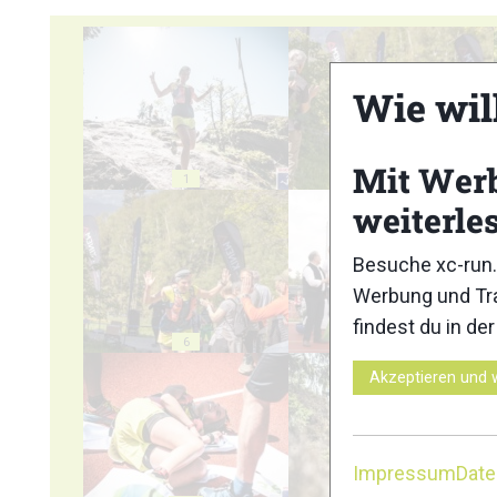
Wie wil
Mit Wer
1
2
weiterle
Besuche xc-run.
Werbung und Tra
findest du in de
6
7
Akzeptieren und 
Impressum
Dat