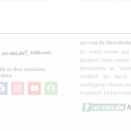
ail Challenge 2026 Gallerie
XC-RUN.DE beim ZUT2026: Ga
r
xc-run.de Newslett
Du willst immer au
bleiben? Dann melde 
Newsletter an. Wäh
de in den sozialen
rken
erhältst du damit 
wichtigsten News un
cebook
instagram
youtube
user-
Postfach. Einfach hie
circle