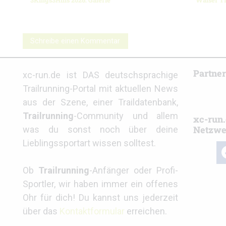
3Kings3Hills 2026: Galerie
Walser Tr
Schreibe einen Kommentar
Partne
xc-run.de ist DAS deutschsprachige
Trailrunning-Portal mit aktuellen News
aus der Szene, einer Traildatenbank,
Trailrunning
-Community und allem
xc-run.
Netzwe
was du sonst noch über deine
Lieblingssportart wissen solltest.
fa
Ob
Trailrunning
-Anfänger oder Profi-
Sportler, wir haben immer ein offenes
Ohr für dich! Du kannst uns jederzeit
über das
Kontaktformular
erreichen.