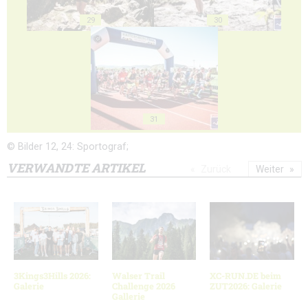
29
30
31
© Bilder 12, 24: Sportograf;
VERWANDTE ARTIKEL
Zurück
Weiter
3Kings3Hills 2026:
Walser Trail
XC-RUN.DE beim
Galerie
Challenge 2026
ZUT2026: Galerie
Gallerie