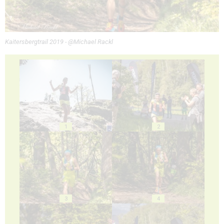
Kaitersbergtrail 2019 - @Michael Rackl
1
2
3
4