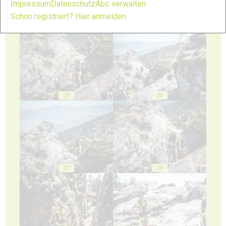
Impressum
Datenschutz
Abo verwalten
Schon registriert? Hier anmelden
23
24
25
26
27
28