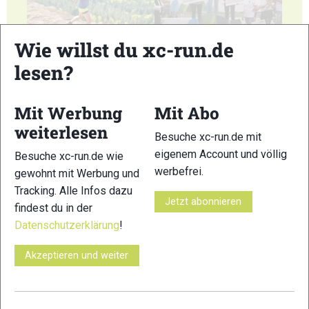
Wie willst du xc-run.de
17
18
lesen?
Mit Werbung
Mit Abo
weiterlesen
Besuche xc-run.de mit
19
20
eigenem Account und völlig
Besuche xc-run.de wie
werbefrei.
gewohnt mit Werbung und
Tracking. Alle Infos dazu
Jetzt abonnieren
findest du in der
Datenschutzerklärung
!
21
22
Akzeptieren und weiter