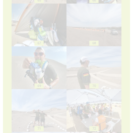
65
66
67
68
69
70
71
72