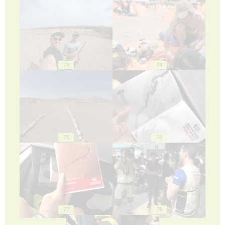
73
74
75
76
77
78