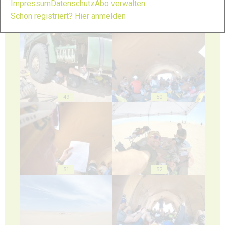
Impressum
Datenschutz
Abo verwalten
Schon registriert? Hier anmelden
47
48
49
50
51
52