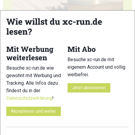
Wie willst du xc-run.de
41
42
lesen?
Mit Werbung
Mit Abo
weiterlesen
Besuche xc-run.de mit
43
44
eigenem Account und völlig
Besuche xc-run.de wie
werbefrei.
gewohnt mit Werbung und
Tracking. Alle Infos dazu
Jetzt abonnieren
findest du in der
Datenschutzerklärung
!
45
46
Akzeptieren und weiter