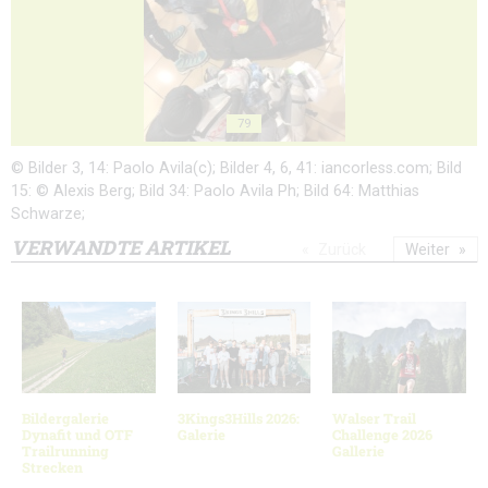
79
© Bilder 3, 14: Paolo Avila(c); Bilder 4, 6, 41: iancorless.com; Bild
15: © Alexis Berg; Bild 34: Paolo Avila Ph; Bild 64: Matthias
Schwarze;
VERWANDTE ARTIKEL
Zurück
Weiter
Bildergalerie
3Kings3Hills 2026:
Walser Trail
Dynafit und OTF
Galerie
Challenge 2026
Trailrunning
Gallerie
Strecken