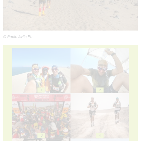
© Paolo Avila Ph
1
2
3
4