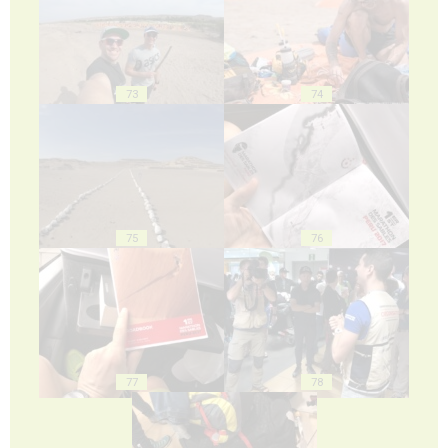
73
74
75
76
77
78