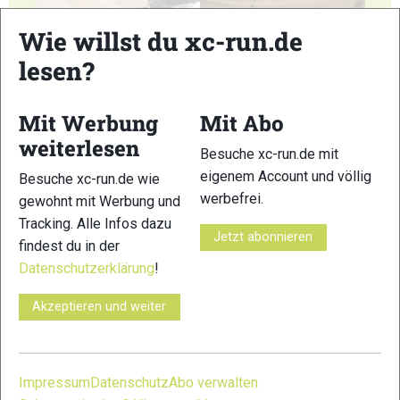
41
42
Wie willst du xc-run.de
lesen?
Mit Werbung
Mit Abo
weiterlesen
Besuche xc-run.de mit
43
44
eigenem Account und völlig
Besuche xc-run.de wie
werbefrei.
gewohnt mit Werbung und
Tracking. Alle Infos dazu
Jetzt abonnieren
findest du in der
Datenschutzerklärung
!
45
46
Akzeptieren und weiter
Impressum
Datenschutz
Abo verwalten