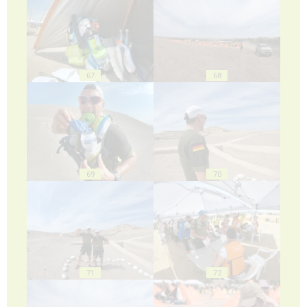
67
68
69
70
71
72