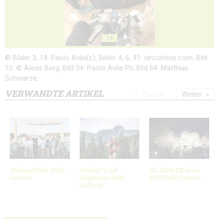
79
© Bilder 3, 14: Paolo Avila(c); Bilder 4, 6, 41: iancorless.com; Bild
15: © Alexis Berg; Bild 34: Paolo Avila Ph; Bild 64: Matthias
Schwarze;
VERWANDTE ARTIKEL
Zurück
Weiter
3Kings3Hills 2026:
Walser Trail
XC-RUN.DE beim
Galerie
Challenge 2026
ZUT2026: Galerie
Gallerie