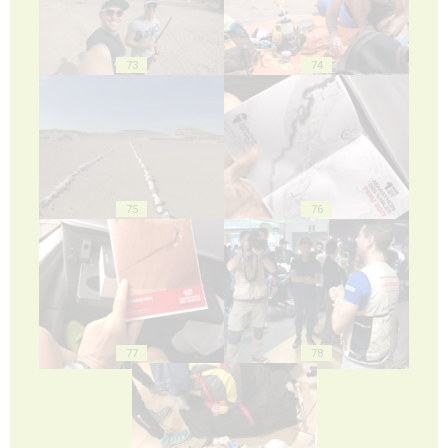
73
74
75
76
77
78