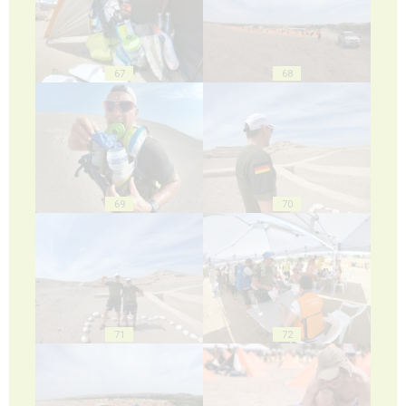
67
68
69
70
71
72