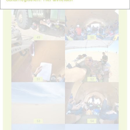
49
50
51
52
53
54