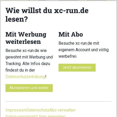
41
42
Wie willst du xc-run.de
lesen?
Mit Werbung
Mit Abo
43
44
weiterlesen
Besuche xc-run.de mit
eigenem Account und völlig
Besuche xc-run.de wie
werbefrei.
gewohnt mit Werbung und
Tracking. Alle Infos dazu
Jetzt abonnieren
findest du in der
45
46
Datenschutzerklärung
!
Akzeptieren und weiter
Impressum
Datenschutz
Abo verwalten
47
48
Schon registriert? Hier anmelden