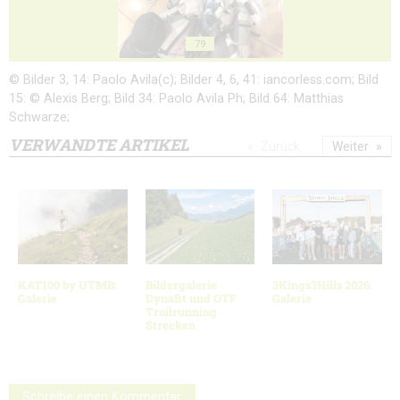
79
© Bilder 3, 14: Paolo Avila(c); Bilder 4, 6, 41: iancorless.com; Bild
15: © Alexis Berg; Bild 34: Paolo Avila Ph; Bild 64: Matthias
Schwarze;
VERWANDTE ARTIKEL
Zurück
Weiter
KAT100 by UTMB:
Bildergalerie
3Kings3Hills 2026:
Galerie
Dynafit und OTF
Galerie
Trailrunning
Strecken
Schreibe einen Kommentar