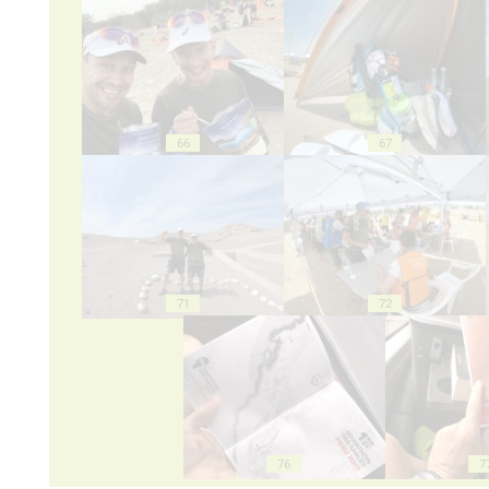
66
67
71
72
76
7