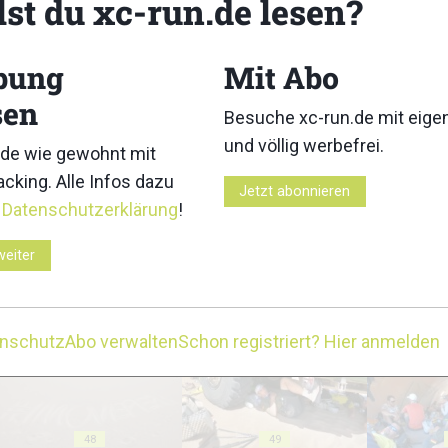
lst du xc-run.de lesen?
bung
Mit Abo
sen
Besuche xc-run.de mit eig
und völlig werbefrei.
38
39
de wie gewohnt mit
cking. Alle Infos dazu
Jetzt abonnieren
r
Datenschutzerklärung
!
weiter
43
44
enschutz
Abo verwalten
Schon registriert? Hier anmelden
48
49