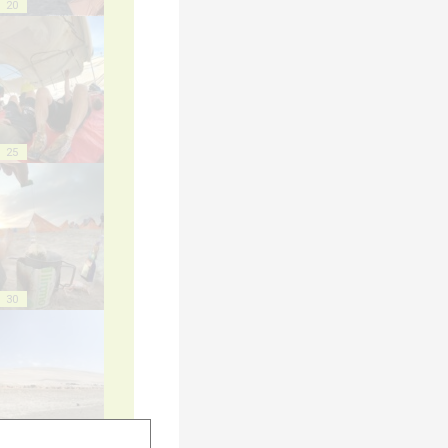
20
25
30
35