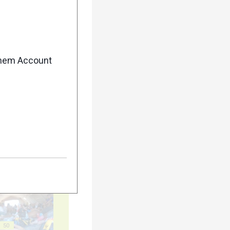
enem Account
40
45
50