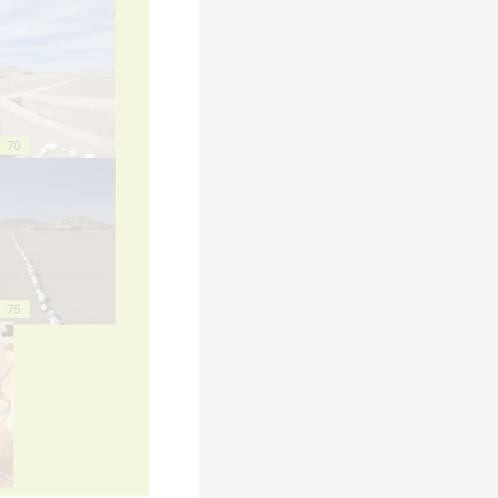
70
75