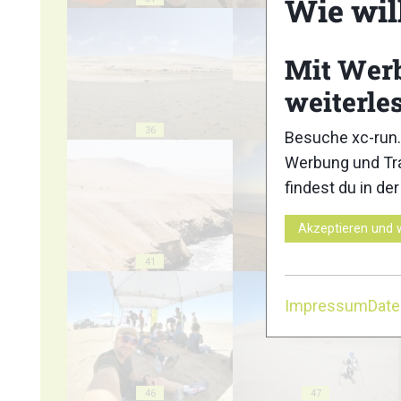
Wie wil
Mit Wer
weiterle
36
37
Besuche xc-run.
Werbung und Tra
findest du in de
Akzeptieren und 
41
42
Impressum
Dat
46
47