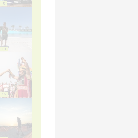
5
10
15