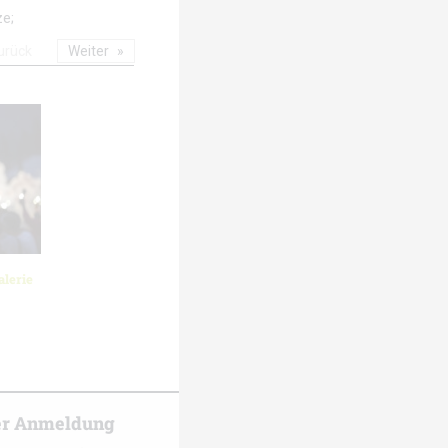
ze;
urück
Weiter
lerie
er Anmeldung