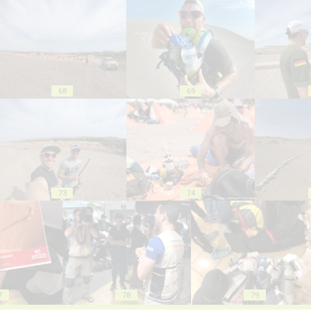
68
69
73
74
7
78
79