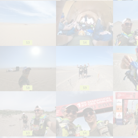
53
54
58
59
63
64