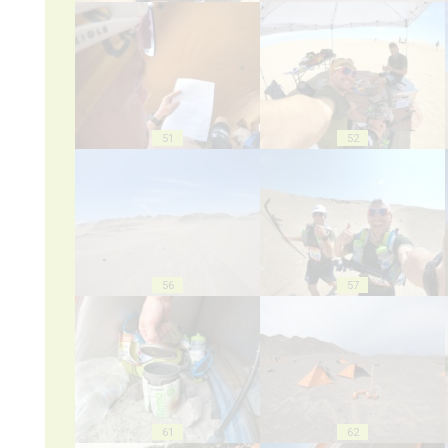
51
52
56
57
61
62