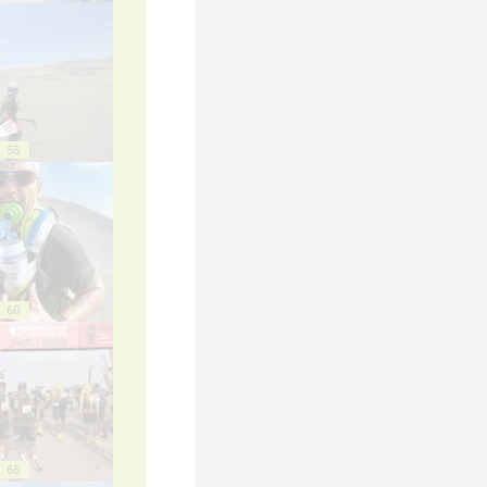
55
60
65