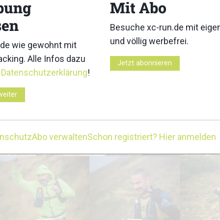
bung
Mit Abo
sen
Besuche xc-run.de mit eig
und völlig werbefrei.
de wie gewohnt mit
cking. Alle Infos dazu
Jetzt abonnieren
r
Datenschutzerklärung
!
3
4
weiter
enschutz
Abo verwalten
Schon registriert? Hier anmelden
8
9