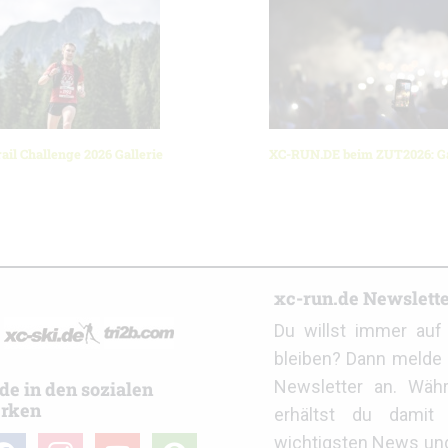
ail Challenge 2026 Gallerie
XC-RUN.DE beim ZUT2026: Ga
r
xc-run.de Newslett
Du willst immer au
bleiben? Dann melde 
Newsletter an. Wäh
de in den sozialen
rken
erhältst du damit 
wichtigsten News un
cebook
instagram
youtube
user-