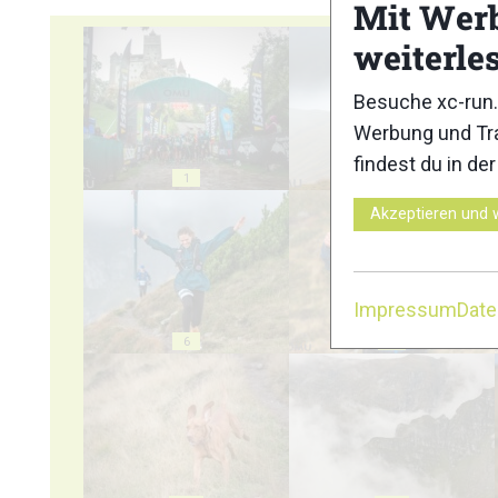
Mit Wer
weiterle
Besuche xc-run.
Werbung und Tra
findest du in de
1
2
Akzeptieren und 
Impressum
Dat
6
7