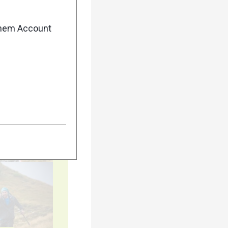
enem Account
5
10