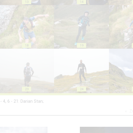
13
14
18
19
23
24
 - 4, 6 - 21: Darian Stan;
Z