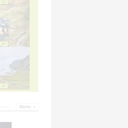
15
20
25
urück
Weiter