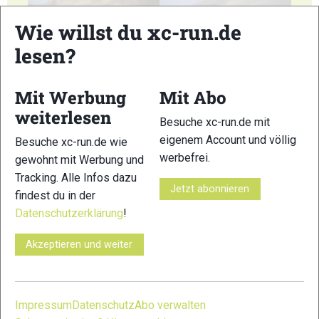
Wie willst du xc-run.de
lesen?
Mit Werbung
Mit Abo
13
14
weiterlesen
Besuche xc-run.de mit
eigenem Account und völlig
Besuche xc-run.de wie
werbefrei.
gewohnt mit Werbung und
Tracking. Alle Infos dazu
Jetzt abonnieren
findest du in der
15
16
Datenschutzerklärung
!
Akzeptieren und weiter
17
18
Impressum
Datenschutz
Abo verwalten