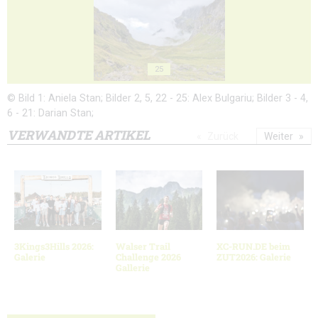
25
© Bild 1: Aniela Stan; Bilder 2, 5, 22 - 25: Alex Bulgariu; Bilder 3 - 4,
6 - 21: Darian Stan;
VERWANDTE ARTIKEL
Zurück
Weiter
3Kings3Hills 2026:
Walser Trail
XC-RUN.DE beim
Galerie
Challenge 2026
ZUT2026: Galerie
Gallerie