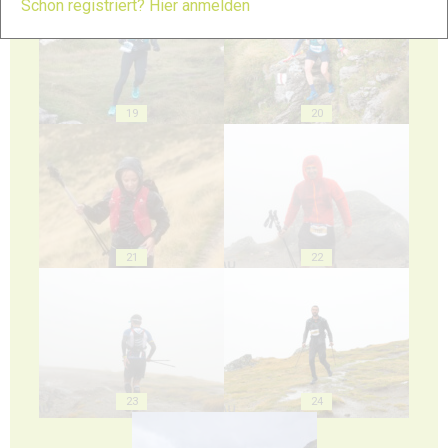
Schon registriert? Hier anmelden
19
20
21
22
23
24