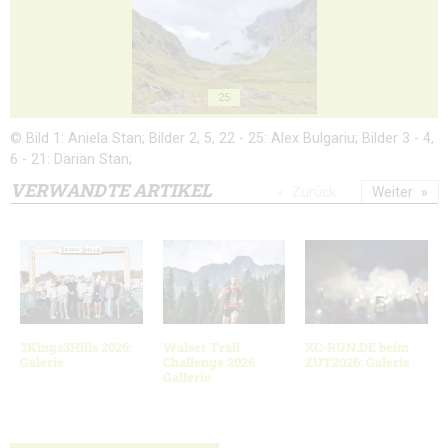
25
© Bild 1: Aniela Stan; Bilder 2, 5, 22 - 25: Alex Bulgariu; Bilder 3 - 4,
6 - 21: Darian Stan;
VERWANDTE ARTIKEL
Zurück
Weiter
3Kings3Hills 2026:
Walser Trail
XC-RUN.DE beim
Galerie
Challenge 2026
ZUT2026: Galerie
Gallerie