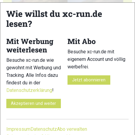
Wie willst du xc-run.de
lesen?
Mit Werbung
Mit Abo
13
14
weiterlesen
Besuche xc-run.de mit
eigenem Account und völlig
Besuche xc-run.de wie
werbefrei.
gewohnt mit Werbung und
Tracking. Alle Infos dazu
Jetzt abonnieren
findest du in der
15
16
Datenschutzerklärung
!
Akzeptieren und weiter
17
18
Impressum
Datenschutz
Abo verwalten