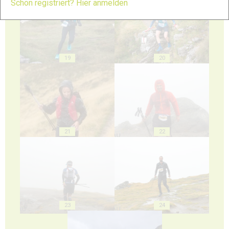
Schon registriert? Hier anmelden
19
20
21
22
23
24