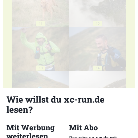
11
12
13
14
Wie willst du xc-run.de
lesen?
15
16
Mit Werbung
Mit Abo
weiterlesen