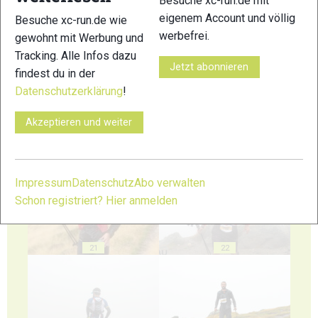
Besuche xc-run.de mit
eigenem Account und völlig
Besuche xc-run.de wie
werbefrei.
gewohnt mit Werbung und
17
18
Tracking. Alle Infos dazu
Jetzt abonnieren
findest du in der
Datenschutzerklärung
!
Akzeptieren und weiter
19
20
Impressum
Datenschutz
Abo verwalten
Schon registriert? Hier anmelden
21
22