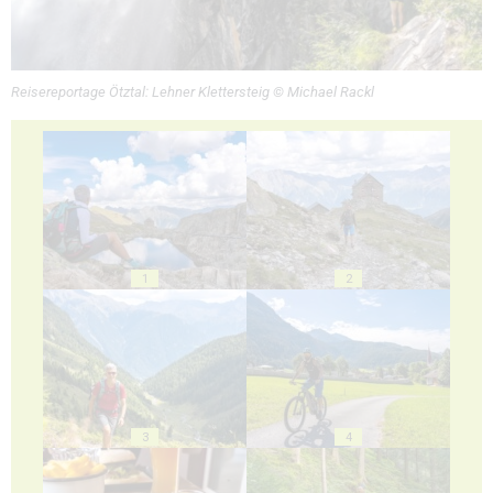
Reisereportage Ötztal: Lehner Klettersteig © Michael Rackl
1
2
3
4