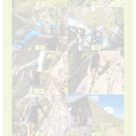
35
36
37
38
39
40
41
42