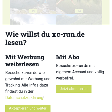
23
24
Wie willst du xc-run.de
lesen?
25
26
Mit Werbung
Mit Abo
weiterlesen
Besuche xc-run.de mit
eigenem Account und völlig
Besuche xc-run.de wie
werbefrei.
gewohnt mit Werbung und
27
28
Tracking. Alle Infos dazu
Jetzt abonnieren
findest du in der
Datenschutzerklärung
!
Akzeptieren und weiter