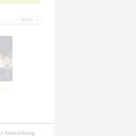
urück
Weiter
lerie
er Anmeldung