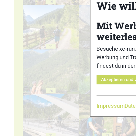
Wie wil
16
17
Mit Wer
weiterle
21
22
Besuche xc-run.
Werbung und Tra
findest du in de
Akzeptieren und 
26
27
Impressum
Dat
31
32