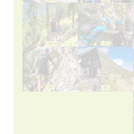
36
37
41
42