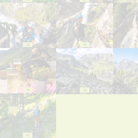
38
39
43
44
46