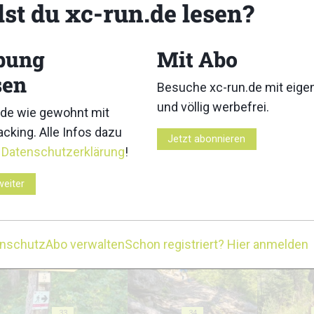
lst du xc-run.de lesen?
18
19
bung
Mit Abo
sen
Besuche xc-run.de mit eig
und völlig werbefrei.
23
24
de wie gewohnt mit
cking. Alle Infos dazu
Jetzt abonnieren
r
Datenschutzerklärung
!
weiter
28
29
enschutz
Abo verwalten
Schon registriert? Hier anmelden
33
34