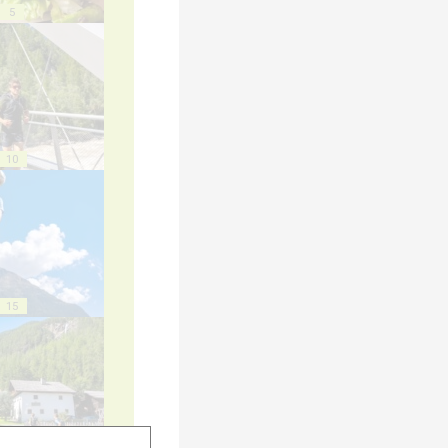
5
10
15