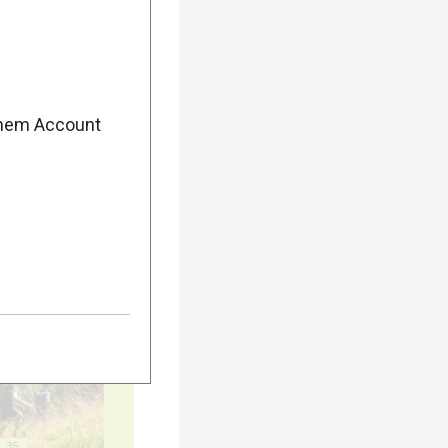
20
enem Account
25
30
35