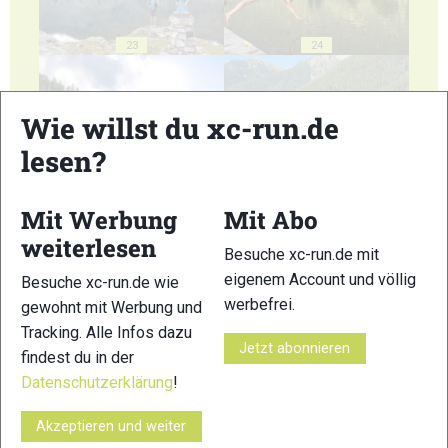
23
24
Wie willst du xc-run.de
lesen?
25
26
Mit Werbung
Mit Abo
weiterlesen
Besuche xc-run.de mit
eigenem Account und völlig
Besuche xc-run.de wie
werbefrei.
gewohnt mit Werbung und
Tracking. Alle Infos dazu
27
28
Jetzt abonnieren
findest du in der
Datenschutzerklärung
!
Akzeptieren und weiter