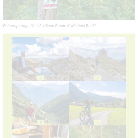
Reisereportage Ötztal: 4 Seen Runde © Michael Rackl
1
2
3
4