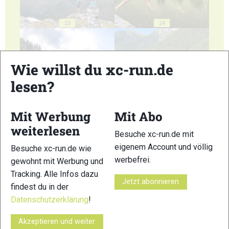
23
24
Wie willst du xc-run.de
lesen?
25
26
Mit Werbung
Mit Abo
weiterlesen
Besuche xc-run.de mit
eigenem Account und völlig
Besuche xc-run.de wie
werbefrei.
gewohnt mit Werbung und
27
28
Tracking. Alle Infos dazu
Jetzt abonnieren
findest du in der
Datenschutzerklärung
!
Akzeptieren und weiter