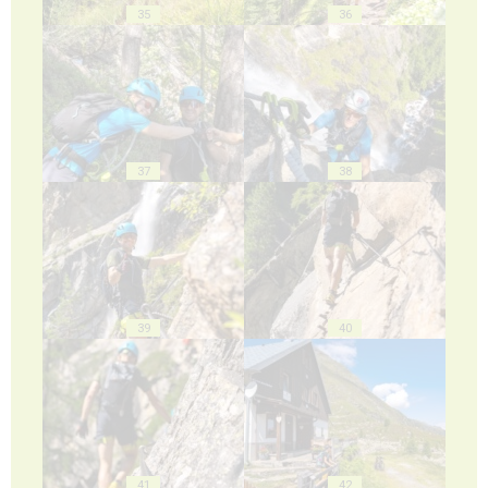
35
36
37
38
39
40
41
42