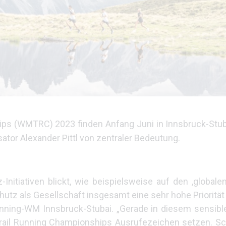
ips (WMTRC) 2023 finden Anfang Juni in Innsbruck-Stub
ator Alexander Pittl von zentraler Bedeutung.
itiativen blickt, wie beispielsweise auf den ,globalen
schutz als Gesellschaft insgesamt eine sehr hohe Prioritä
running-WM Innsbruck-Stubai. „Gerade in diesem sensib
Trail Running Championships Ausrufezeichen setzen. S