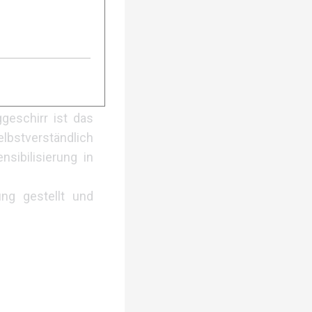
rail im Herzen der
verringert. Zudem
 kommen und dort
geschirr ist das
elbstverständlich
sibilisierung in
ng gestellt und