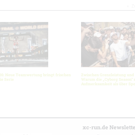
Z
6: Neue Teamwertung bringt frischen
Zwischen Grenzleistung und
ie Serie
Warum die „Cyborg Season“ 
Aufmerksamkeit als über Spo
r
xc-run.de Newslett