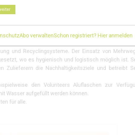
Erde, Steine, Wurzeln, Hölzer) hergestellter temporärer T
ufgebaut und gleich danach wieder entfernt.
weiter
tlebusse geschehen; dadurch wir der Individualverkehr 
arbeitet.
) mit den Österreichischen Bundesbahnen nach Tirol zu
enschutz
Abo verwalten
Schon registriert? Hier anmelden
nterests zu gelangen.
nnung und Recyclingsysteme. Der Einsatz von Mehrweg
setzt, wo es hygienisch und logistisch möglich ist. S
Zulieferern die Nachhaltigkeitsziele und betreibt Sen
spielweise den Volunteers Aluflaschen zur Verfügu
it Wasser aufgefüllt werden können.
n für alle.