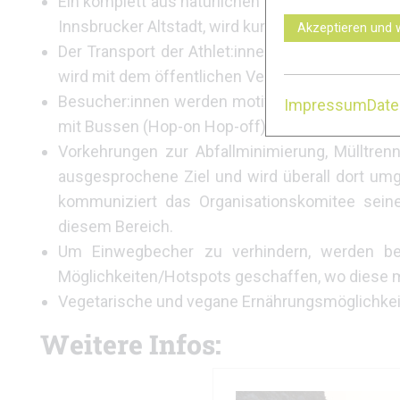
Ein komplett aus natürlichen Materialien (Sand, 
Innsbrucker Altstadt, wird kurz vor dem Event a
Akzeptieren und 
Der Transport der Athlet:innen wird durch Shut
wird mit dem öffentlichen Verkehr zusammenge
Besucher:innen werden motiviert, (vergünstigt
Impressum
Dat
mit Bussen (Hop-on Hop-off) zu den Points of I
Vorkehrungen zur Abfallminimierung, Mülltre
ausgesprochene Ziel und wird überall dort umge
kommuniziert das Organisationskomitee seinen 
diesem Bereich.
Um Einwegbecher zu verhindern, werden bei
Möglichkeiten/Hotspots geschaffen, wo diese m
Vegetarische und vegane Ernährungsmöglichkeite
Weitere Infos: