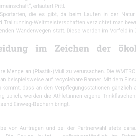
einschaft“, erläutert Pittl.
 Sportarten, die es gibt, da beim Laufen in der Natu
d Trailrunning-Weltmeisterschaften verzichtet man bew
ehenden Wanderwegen statt. Diese werden im Vorfeld i
eidung im Zeichen der ökol
ere Menge an (Plastik-)Müll zu verursachen. Die WMTRC
man beispielsweise auf recyclebare Banner. Mit dem Einsa
 kommt, dass an den Verpflegungsstationen gänzlich a
ng üblich, werden die Athlet:innen eigene Trinkflasche
usend Einweg-Bechern bringt.
be von Aufträgen und bei der Partnerwahl stets darau