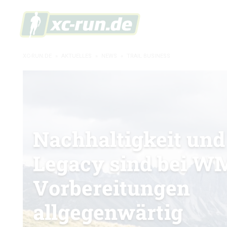
XC-RUN.DE
»
AKTUELLES
»
NEWS
»
TRAIL BUSINESS
Nachhaltigkeit und
Legacy sind bei W
Vorbereitungen
allgegenwärtig