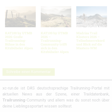
KAT100 by UTMB
KAT100 by UTMB
Madrisa Trail
2026: Große
2026 –
Klosters 2026 –
Trailrunning-
Trailrunning-
Teilnehmerrekord
Bühne in den
Community trifft
und Blick auf die
Kitzbüheler Alpen
sich in den
Masters-WM
Kitzbüheler Alpen
Schreibe einen Kommentar
xc-run.de ist DAS deutschsprachige Trailrunning-Portal mit
aktuellen News aus der Szene, einer Traildatenbank,
Trailrunning
-Community und allem was du sonst noch über
deine Lieblingssportart wissen solltest.