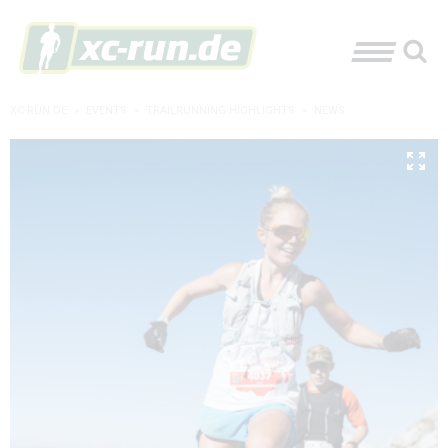
XC-RUN.DE
»
EVENTS
»
TRAILRUNNING-HIGHLIGHTS
»
NEWS