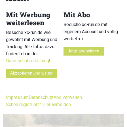
großen Meta-Wettkampf, ohne mit den kommerzieller
ausgerichteten Serien in Konkurrenz zu treten.
Mit Werbung
Mit Abo
weiterlesen
Besonders interessant für: Ambitionierte Trailrunner und
Besuche xc-run.de mit
Straßenläufer
eigenem Account und völlig
Besuche xc-run.de wie
werbefrei.
gewohnt mit Werbung und
https://www.atra.club/sterreichischer-trailrunning-cup
Tracking. Alle Infos dazu
Jetzt abonnieren
German Trail Running Cup
findest du in der
Datenschutzerklärung
!
Akzeptieren und weiter
Impressum
Datenschutz
Abo verwalten
Schon registriert? Hier anmelden