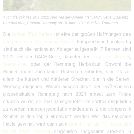
Auch die 25k des ZUT 2022 sind Teil der Golden Trail DACH Serie: Zugspitz
Ultratrail race, Grainau, Germany on 15 June 2019 © Kelvin Trautman
Die
Golden Trail Series
ist eine der großen Hoffnungen des
internationalen Trailrunning Sports
. Entsprechend hochkarätig
sind auch die nationalen Ableger aufgestellt: 7 Rennen sind
2022 Teil der DACH-Serie, darunter der
Zugspitz Ultratrail
,
Sierre-Zinal
oder der Rennsteig Herbstlauf. Obwohl die
Rennen meist auch lange Distanzen anbieten, sind es vor
allem die kurzen und mittleren Strecken, die in die Serien-
Wertung eingehen. Warum ausgerechnet der lauftechnisch
unspektakuläre Rennsteig nach 2021 erneut zum Finale
erkoren wurde, sei mal dahingestellt. Um dorthin eingeladen
zu werden, müssen jedenfalls mindestens 2 der übrigens 6
Rennen in den Top 3 absolviert werden. Wer das nationale
Finale gewinnt, wird dann zum
Grand Final der 11 nationalen
Serien nach Madeira
eingeladen. Insgesamt stecken in