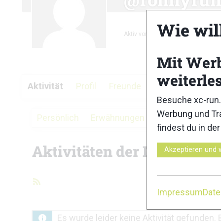
Wie wil
Aktiv vor 3 Monaten
Mit Wer
weiterle
Aktivität
Profil
Freunde
Gruppen
Fore
Besuche xc-run.
Werbung und Tra
Persönlich
Erwähnungen
Favoriten
Fre
findest du in de
Aktivitäten der Mitglieder
Akzeptieren und 
RSS-
Impressum
Dat
Feed
Es wurde leider keine Aktivität gefunden. 