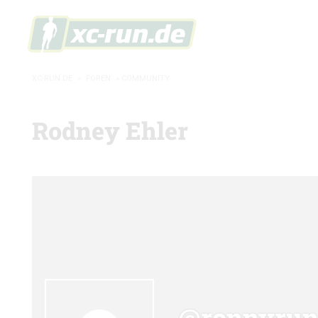
XC-RUN.DE
»
FOREN
»
COMMUNITY
Rodney Ehler
@ronnyru