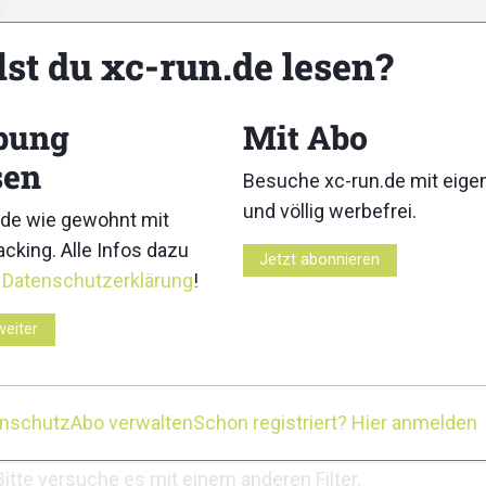
lst du xc-run.de lesen?
bung
Mit Abo
sen
Besuche xc-run.de mit eig
n
Medien
und völlig werbefrei.
de wie gewohnt mit
cking. Alle Infos dazu
unde
Gruppen
Jetzt abonnieren
r
Datenschutzerklärung
!
weiter
enschutz
Abo verwalten
Schon registriert? Hier anmelden
Zeige:
Bitte versuche es mit einem anderen Filter.