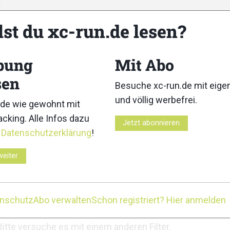
lst du xc-run.de lesen?
bung
Mit Abo
sen
Besuche xc-run.de mit eig
n
Medien
und völlig werbefrei.
de wie gewohnt mit
cking. Alle Infos dazu
unde
Gruppen
Jetzt abonnieren
r
Datenschutzerklärung
!
weiter
enschutz
Abo verwalten
Schon registriert? Hier anmelden
Zeige:
Bitte versuche es mit einem anderen Filter.