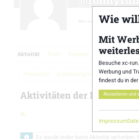
Wie wil
Aktiv vor 3 Monaten
Mit Wer
weiterle
Aktivität
Profil
Freunde
Gruppen
Fore
Besuche xc-run.
Werbung und Tra
Persönlich
Erwähnungen
Favoriten
Fre
findest du in de
Aktivitäten der Mitglieder
Akzeptieren und 
RSS-
Impressum
Dat
Feed
Es wurde leider keine Aktivität gefunden. 