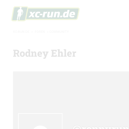
XC-RUN.DE
»
FOREN
»
COMMUNITY
Rodney Ehler
@ronnyru