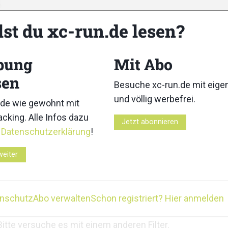
lst du xc-run.de lesen?
bung
Mit Abo
sen
Besuche xc-run.de mit eig
n
Medien
und völlig werbefrei.
de wie gewohnt mit
cking. Alle Infos dazu
unde
Gruppen
Jetzt abonnieren
r
Datenschutzerklärung
!
weiter
enschutz
Abo verwalten
Schon registriert? Hier anmelden
Zeige:
Bitte versuche es mit einem anderen Filter.