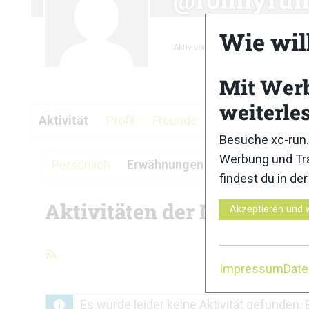
Wie wil
Aktiv vor 3 Monaten
Mit Wer
weiterle
Aktivität
Profil
Freunde
Gruppen
Fore
Besuche xc-run.
Werbung und Tra
Persönlich
Erwähnungen
Favoriten
Fre
findest du in de
Aktivitäten der Mitglieder
Akzeptieren und 
RSS-
Impressum
Dat
Feed
Es wurde leider keine Aktivität gefunden. 