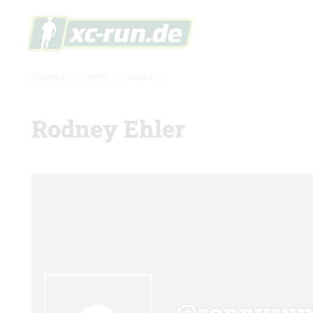
XC-RUN.DE
»
FOREN
»
COMMUNITY
Rodney Ehler
@ronnyru