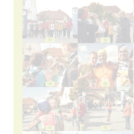
81
82
86
87
91
92