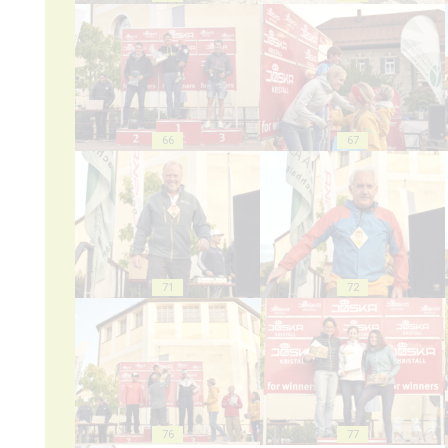
66
67
71
72
76
77