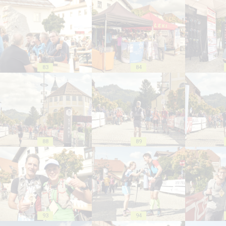
83
84
88
89
93
94