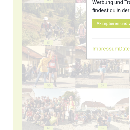
46
47
Werbung und Tra
findest du in de
Akzeptieren und 
51
52
Impressum
Dat
56
57
61
62