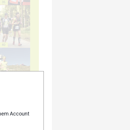
35
40
45
enem Account