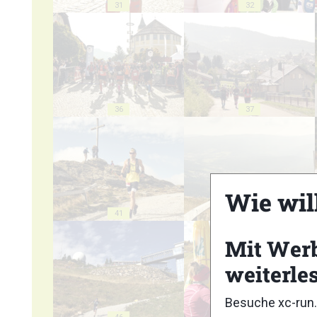
31
32
36
37
Wie wil
41
42
Mit Wer
weiterle
Besuche xc-run.