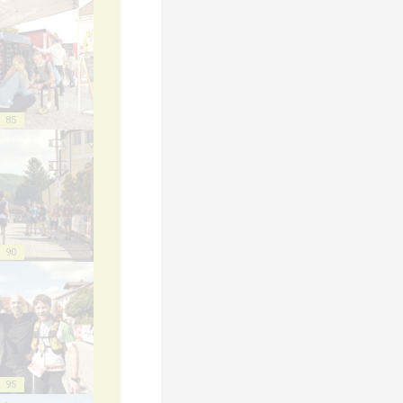
85
90
95