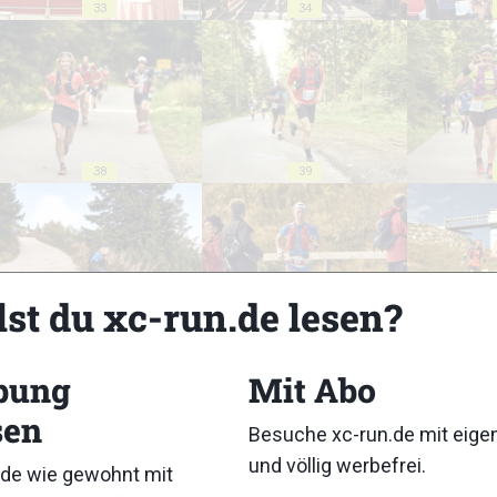
33
34
38
39
lst du xc-run.de lesen?
43
44
bung
Mit Abo
sen
Besuche xc-run.de mit eig
und völlig werbefrei.
de wie gewohnt mit