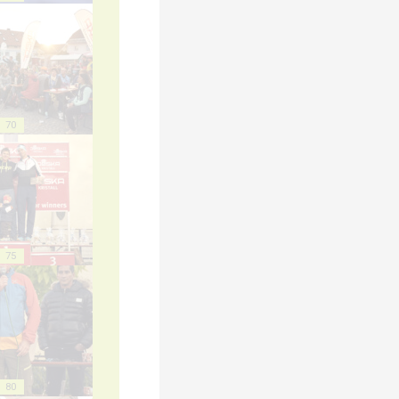
70
75
80