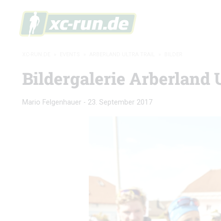
XC-RUN.DE
»
EVENTS
»
ARBERLAND ULTRA TRAIL
»
BILDER
Bildergalerie Arberland U
Mario Felgenhauer
-
23. September 2017