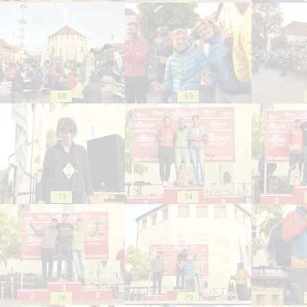
68
69
73
74
78
79