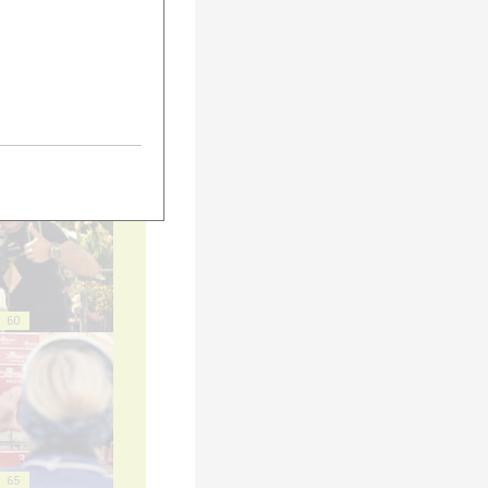
50
55
60
65