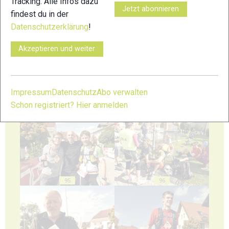
Tracking. Alle Infos dazu
Jetzt abonnieren
findest du in der
Datenschutzerklärung
!
91
92
Akzeptieren und weiter
Impressum
Datenschutz
Abo verwalten
Schon registriert? Hier anmelden
93
94
95
96