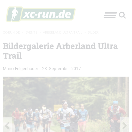
XC-RUN.DE
»
EVENTS
»
ARBERLAND ULTRA TRAIL
»
BILDER
Bildergalerie Arberland Ultra
Trail
Mario Felgenhauer
-
23. September 2017