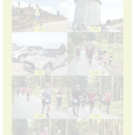
135
136
137
138
139
140