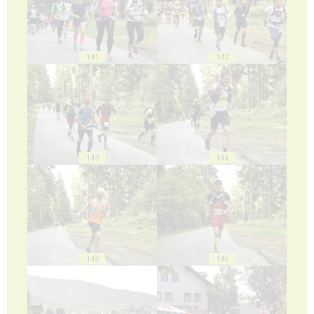
141
142
143
144
145
146