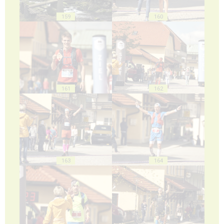
159
160
161
162
163
164