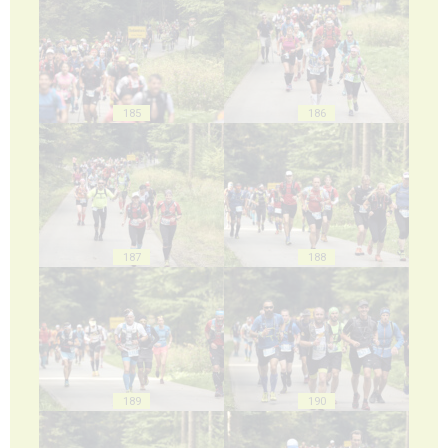
185
186
187
188
189
190