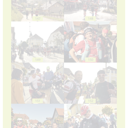
147
148
149
150
151
152