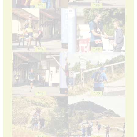
165
166
167
168
169
170