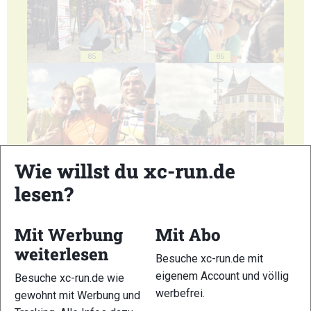
85
86
87
88
Wie willst du xc-run.de
lesen?
Mit Werbung
Mit Abo
weiterlesen
89
90
Besuche xc-run.de mit
eigenem Account und völlig
Besuche xc-run.de wie
werbefrei.
gewohnt mit Werbung und