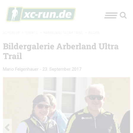
XC-RUN.DE
»
EVENTS
»
ARBERLAND ULTRA TRAIL
»
BILDER
Bildergalerie Arberland Ultra
Trail
Mario Felgenhauer
-
23. September 2017