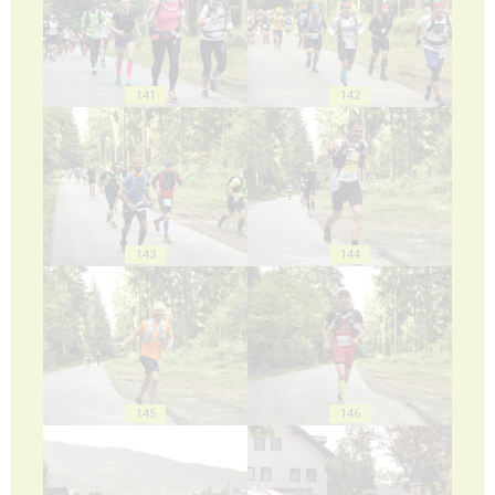
141
142
143
144
145
146