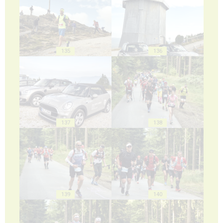
135
136
137
138
139
140