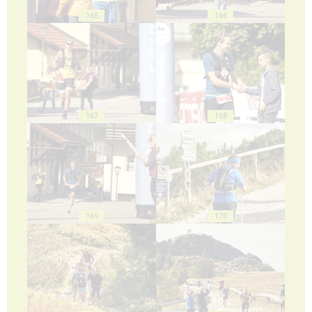
165
166
167
168
169
170