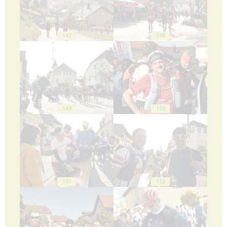
147
148
149
150
151
152