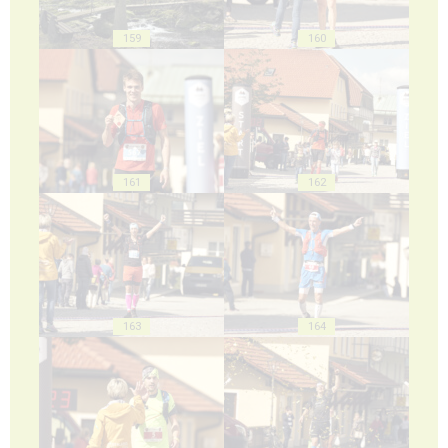
159
160
161
162
163
164