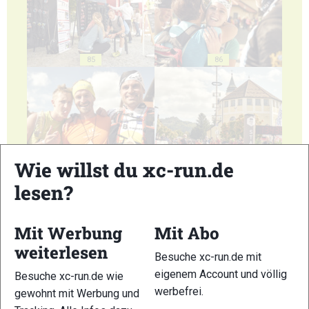
85
86
87
88
Wie willst du xc-run.de
lesen?
Mit Werbung
Mit Abo
weiterlesen
Besuche xc-run.de mit
89
90
eigenem Account und völlig
Besuche xc-run.de wie
werbefrei.
gewohnt mit Werbung und