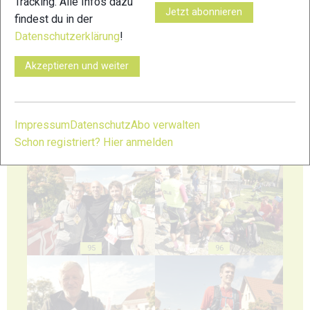
Tracking. Alle Infos dazu
Jetzt abonnieren
findest du in der
Datenschutzerklärung
!
91
92
Akzeptieren und weiter
Impressum
Datenschutz
Abo verwalten
Schon registriert? Hier anmelden
93
94
95
96