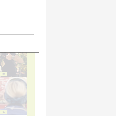
55
60
65