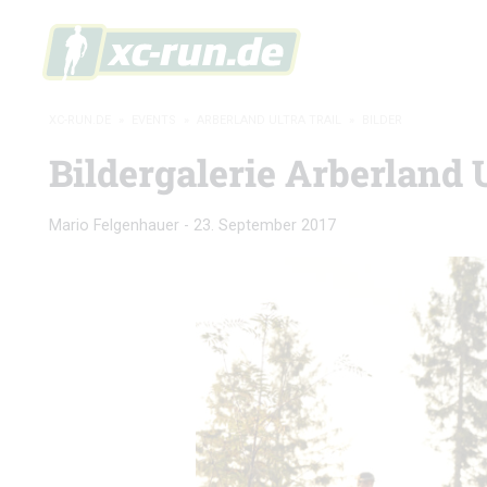
XC-RUN.DE
»
EVENTS
»
ARBERLAND ULTRA TRAIL
»
BILDER
Bildergalerie Arberland U
Mario Felgenhauer
-
23. September 2017