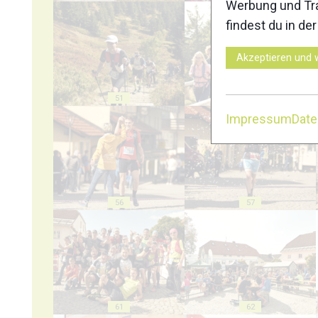
Werbung und Tra
findest du in de
Akzeptieren und 
51
52
Impressum
Dat
56
57
61
62