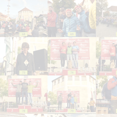
68
69
73
74
78
79