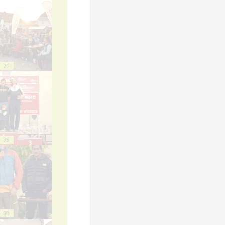
70
75
80