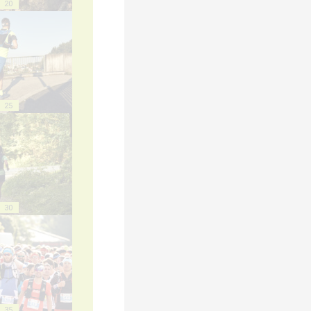
20
25
30
35