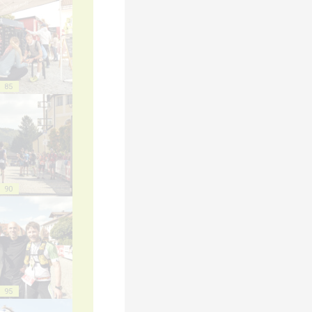
85
90
95