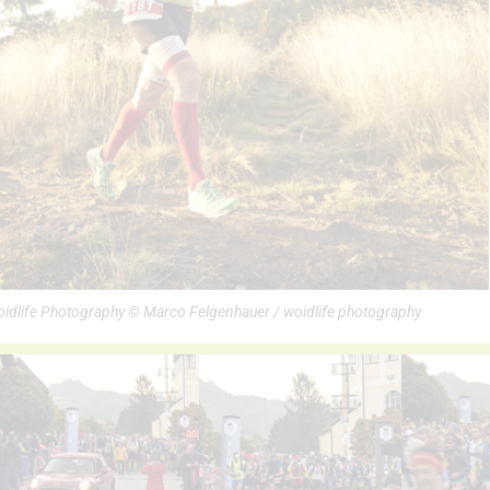
Woidlife Photography © Marco Felgenhauer / woidlife photography