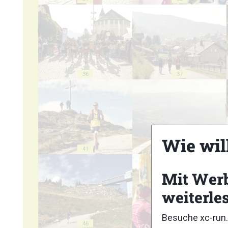
36
37
Wie wil
41
42
Mit Wer
weiterle
Besuche xc-run.
46
47