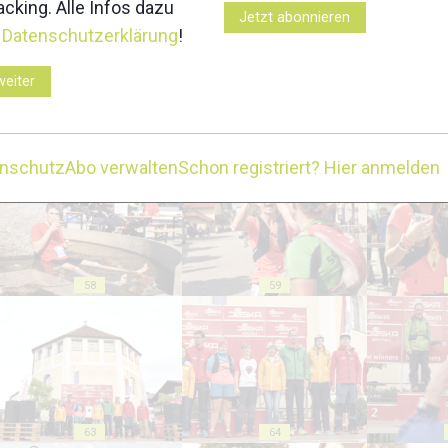
cking. Alle Infos dazu
Jetzt abonnieren
r
Datenschutzerklärung
!
weiter
53
54
enschutz
Abo verwalten
Schon registriert? Hier anmelden
58
59
63
64