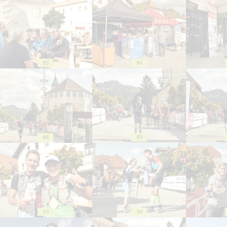
83
84
88
89
93
94