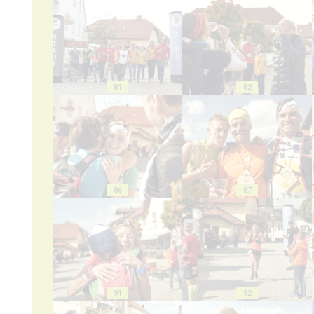
81
82
86
87
91
92