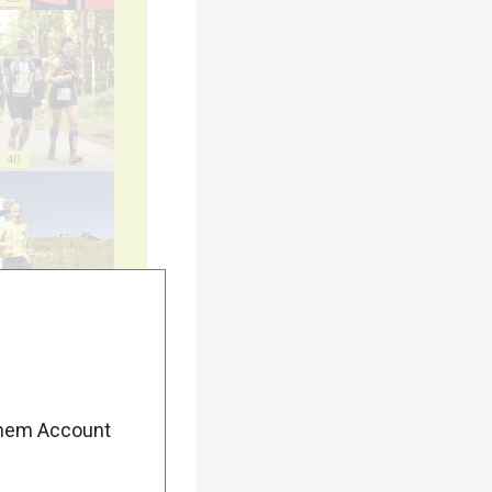
40
45
enem Account
50