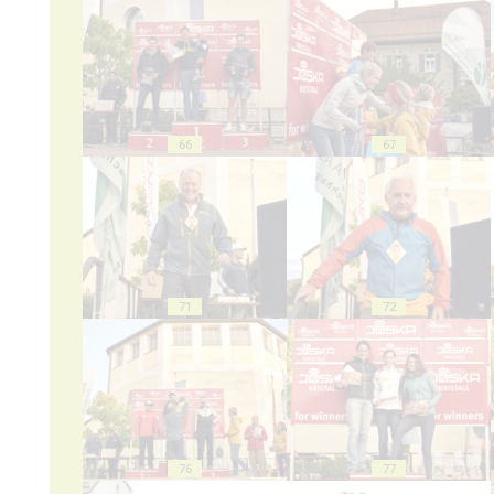
66
67
71
72
76
77