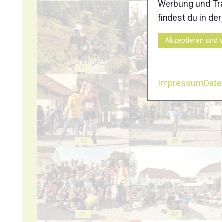
Werbung und Tra
findest du in de
Akzeptieren und 
51
52
Impressum
Dat
56
57
61
62