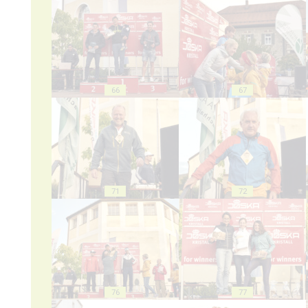
66
67
71
72
76
77