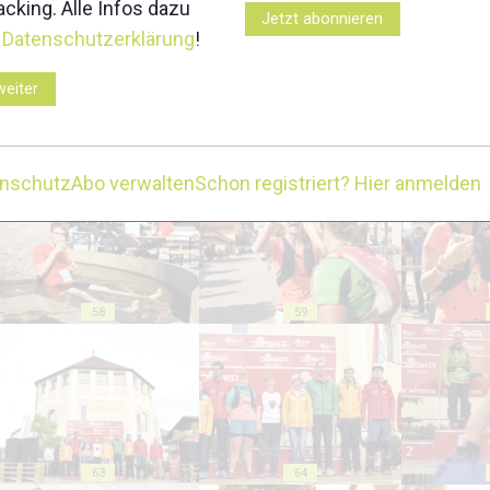
cking. Alle Infos dazu
Jetzt abonnieren
r
Datenschutzerklärung
!
weiter
53
54
enschutz
Abo verwalten
Schon registriert? Hier anmelden
58
59
63
64