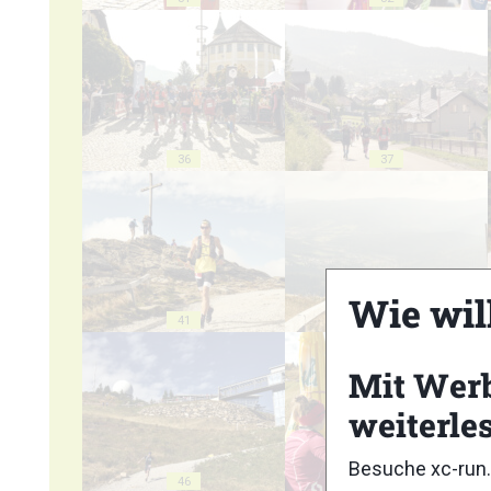
36
37
Wie wil
41
42
Mit Wer
weiterle
Besuche xc-run.
46
47