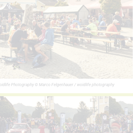
Woidlife Photography © Marco Felgenhauer / woidlife photography