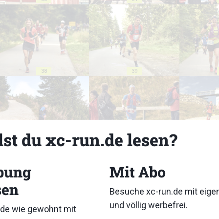
38
39
lst du xc-run.de lesen?
43
44
bung
Mit Abo
sen
Besuche xc-run.de mit eig
und völlig werbefrei.
de wie gewohnt mit
48
49