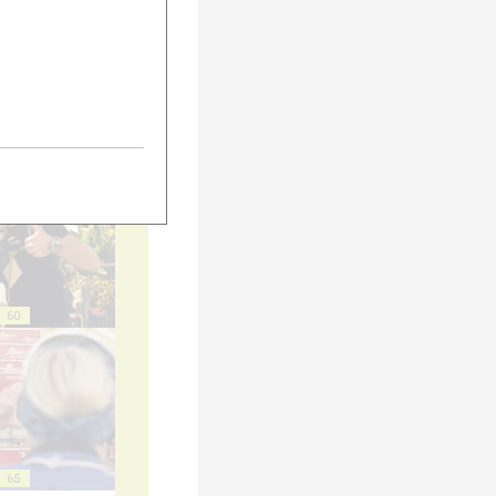
55
60
65