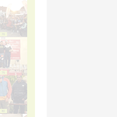
70
75
80