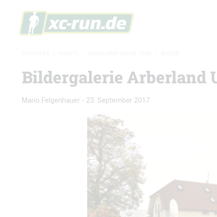
XC-RUN.DE
»
EVENTS
»
ARBERLAND ULTRA TRAIL
»
BILDER
Bildergalerie Arberland U
Mario Felgenhauer
-
23. September 2017