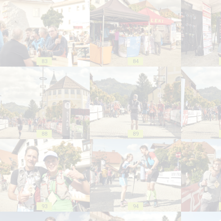
83
84
88
89
93
94