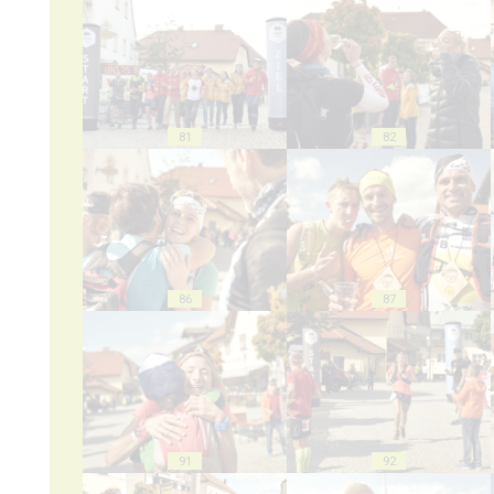
81
82
86
87
91
92