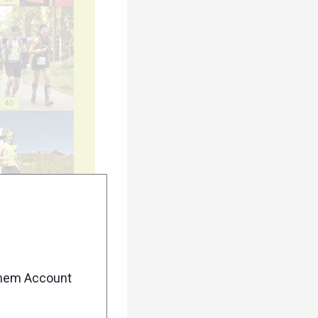
40
45
enem Account
50