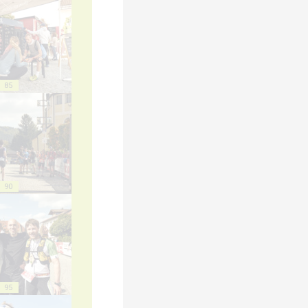
85
90
95