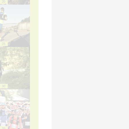
20
25
30
35