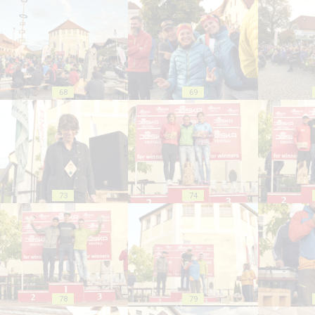
68
69
73
74
78
79