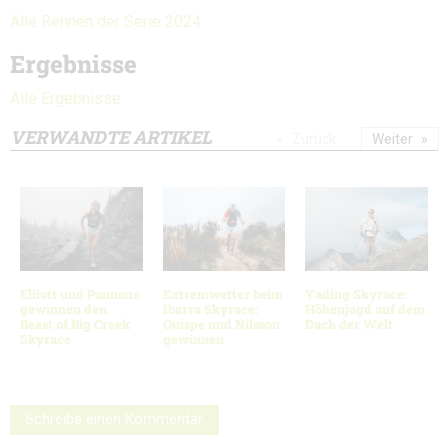
Alle Rennen der Serie 2024
Ergebnisse
Alle Ergebnisse
VERWANDTE ARTIKEL
Zurück
Weiter
Elliott und Pannone
Extremwetter beim
Yading Skyrace:
gewinnen den
Ibarra Skyrace:
Höhenjagd auf dem
Beast of Big Creek
Quispe und Nilsson
Dach der Welt
Skyrace
gewinnen
Schreibe einen Kommentar