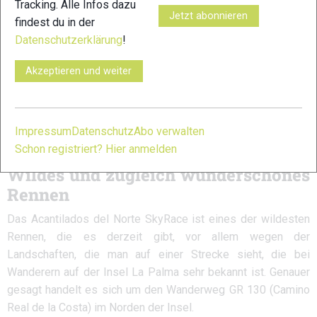
Tracking. Alle Infos dazu
aber es war das erste Mal, dass ich auf nationaler und
Jetzt abonnieren
findest du in der
internationaler Ebene teilgenommen habe, und die
Datenschutzerklärung
!
Konkurrenz war sehr stark. Im Rennen habe ich mich
von Anfang an gut gefühlt und konnte bei Kilometer 10
Akzeptieren und weiter
die Führung übernehmen. Es war ein sehr schönes
Rennen mit spektakulären Streckenabschnitten, hart
und anstrengend, aber schön“.
Impressum
Datenschutz
Abo verwalten
Schon registriert? Hier anmelden
Wildes und zugleich wunderschönes
Rennen
Das Acantilados del Norte SkyRace ist eines der wildesten
Rennen, die es derzeit gibt, vor allem wegen der
Landschaften, die man auf einer Strecke sieht, die bei
Wanderern auf der Insel La Palma sehr bekannt ist. Genauer
gesagt handelt es sich um den Wanderweg GR 130 (Camino
Real de la Costa) im Norden der Insel.