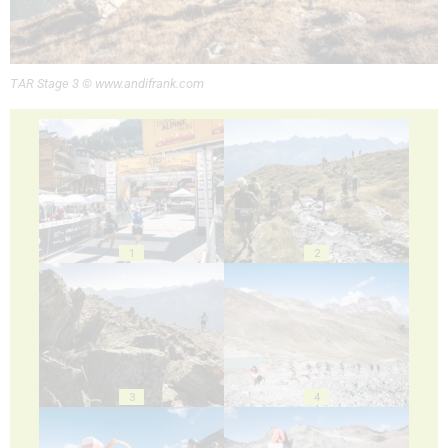
TAR Stage 3 © www.andifrank.com
1
2
3
4