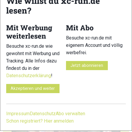
Wie willst du xc-run.de
lesen?
23
24
Mit Werbung
Mit Abo
weiterlesen
Besuche xc-run.de mit
eigenem Account und völlig
Besuche xc-run.de wie
werbefrei.
gewohnt mit Werbung und
25
26
Tracking. Alle Infos dazu
Jetzt abonnieren
findest du in der
Datenschutzerklärung
!
Akzeptieren und weiter
27
28
Impressum
Datenschutz
Abo verwalten
Schon registriert? Hier anmelden