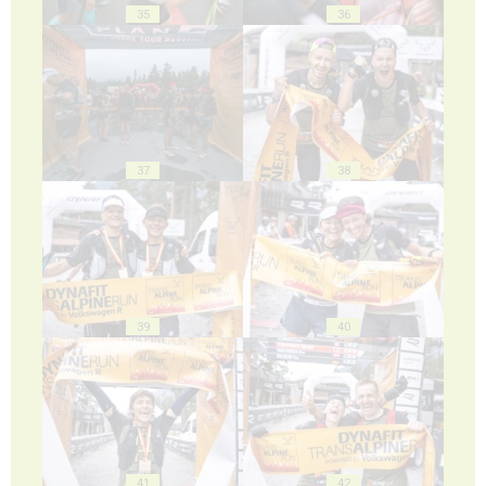
35
36
37
38
39
40
41
42